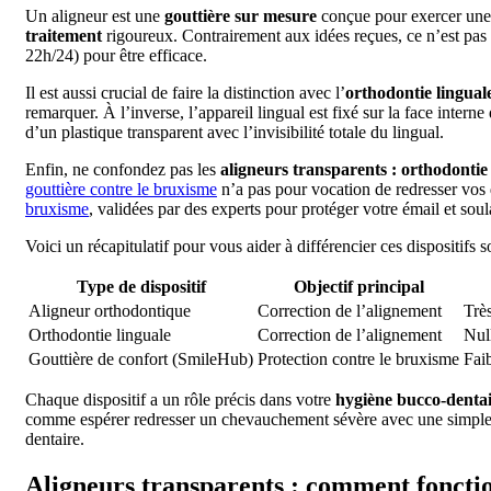
Un aligneur est une
gouttière sur mesure
conçue pour exercer un
traitement
rigoureux. Contrairement aux idées reçues, ce n’est pas
22h/24) pour être efficace.
Il est aussi crucial de faire la distinction avec l’
orthodontie lingual
remarquer. À l’inverse, l’appareil lingual est fixé sur la face intern
d’un plastique transparent avec l’invisibilité totale du lingual.
Enfin, ne confondez pas les
aligneurs transparents : orthodontie
gouttière contre le bruxisme
n’a pas pour vocation de redresser vo
bruxisme
, validées par des experts pour protéger votre émail et sou
Voici un récapitulatif pour vous aider à différencier ces dispositifs
Type de dispositif
Objectif principal
Aligneur orthodontique
Correction de l’alignement
Très
Orthodontie linguale
Correction de l’alignement
Null
Gouttière de confort (SmileHub)
Protection contre le bruxisme
Fai
Chaque dispositif a un rôle précis dans votre
hygiène bucco-denta
comme espérer redresser un chevauchement sévère avec une simple gou
dentaire.
Aligneurs transparents : comment fonctio