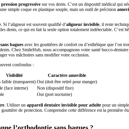
e
pression progressive
sur vos dents. C’est un dispositif médical qui né
 une simple coque en plastique souple, mais un outil de précision
amovi
e
. Si l’aligneur est souvent qualifié d’
aligneur invisible
, il reste techn
e des dents, ce qui en fait la seule option totalement indétectable. C’est
 sans bagues
avec les gouttières de confort ou d’esthétique que l’on tr
s dents. Chez SmileHub, nous accompagnons votre santé bucco-dentaire
lager vos mâchoires sans modifier votre occlusion.
 souvent confondus :
Visibilité
Caractère amovible
 faible (transparent)
Oui (doit être retiré pour manger)
e (face interne)
Non (dispositif fixe)
ble
Oui (port nocturne)
ire
. Utiliser un
appareil dentaire invisible pour adulte
pour un simple 
ttière de protection. Comprendre cette différence est la première étape
nne l’orthodontie sans bagues ?