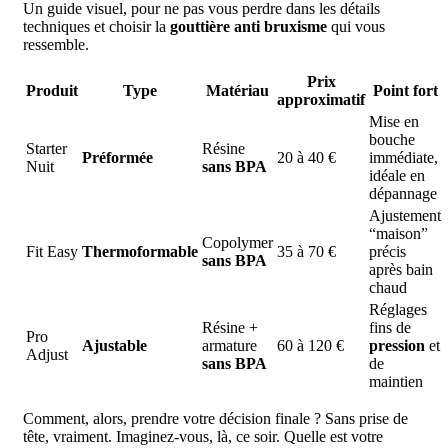
Un guide visuel, pour ne pas vous perdre dans les détails
techniques et choisir la
gouttière anti bruxisme
qui vous
ressemble.
Prix
Produit
Type
Matériau
Point fort
approximatif
Mise en
bouche
Starter
Résine
Préformée
20 à 40 €
immédiate,
Nuit
sans BPA
idéale en
dépannage
Ajustement
“maison”
Copolymer
Fit Easy
Thermoformable
35 à 70 €
précis
sans BPA
après bain
chaud
Réglages
Résine +
fins de
Pro
Ajustable
armature
60 à 120 €
pression
et
Adjust
sans BPA
de
maintien
Comment, alors, prendre votre décision finale ? Sans prise de
tête, vraiment. Imaginez-vous, là, ce soir. Quelle est votre