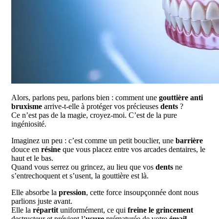
Alors, parlons peu, parlons bien : comment une
gouttière anti
bruxisme
arrive-t-elle à protéger vos précieuses
dents
?
Ce n’est pas de la magie, croyez-moi. C’est de la pure
ingéniosité.
Imaginez un peu : c’est comme un petit bouclier, une
barrière
douce en
résine
que vous placez entre vos arcades dentaires, le
haut et le bas.
Quand vous serrez ou grincez, au lieu que vos
dents
ne
s’entrechoquent et s’usent, la gouttière est là.
Elle absorbe la
pression
, cette force insoupçonnée dont nous
parlions juste avant.
Elle la
répartit
uniformément, ce qui
freine le grincement
destructeur et prévient l’
usure
prématurée de votre
émail
.