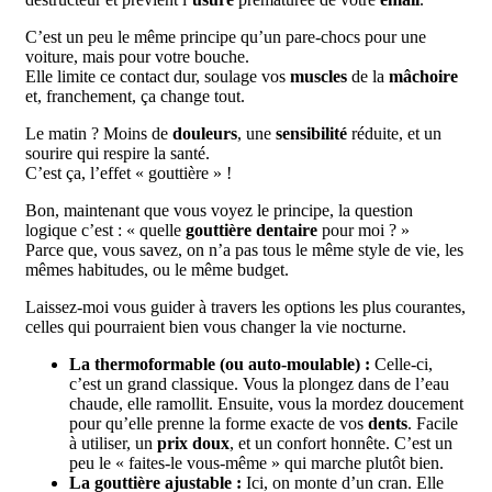
C’est un peu le même principe qu’un pare-chocs pour une
voiture, mais pour votre bouche.
Elle limite ce contact dur, soulage vos
muscles
de la
mâchoire
et, franchement, ça change tout.
Le matin ? Moins de
douleurs
, une
sensibilité
réduite, et un
sourire qui respire la santé.
C’est ça, l’effet « gouttière » !
Bon, maintenant que vous voyez le principe, la question
logique c’est : « quelle
gouttière dentaire
pour moi ? »
Parce que, vous savez, on n’a pas tous le même style de vie, les
mêmes habitudes, ou le même budget.
Laissez-moi vous guider à travers les options les plus courantes,
celles qui pourraient bien vous changer la vie nocturne.
La thermoformable (ou auto-moulable) :
Celle-ci,
c’est un grand classique. Vous la plongez dans de l’eau
chaude, elle ramollit. Ensuite, vous la mordez doucement
pour qu’elle prenne la forme exacte de vos
dents
. Facile
à utiliser, un
prix doux
, et un confort honnête. C’est un
peu le « faites-le vous-même » qui marche plutôt bien.
La gouttière ajustable :
Ici, on monte d’un cran. Elle