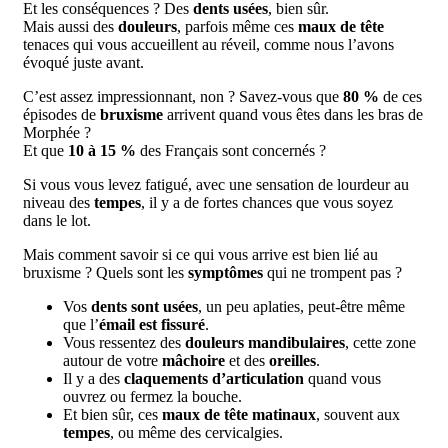
Et les conséquences ? Des
dents usées
, bien sûr.
Mais aussi des
douleurs
, parfois même ces
maux de tête
tenaces qui vous accueillent au réveil, comme nous l’avons
évoqué juste avant.
C’est assez impressionnant, non ? Savez-vous que
80 %
de ces
épisodes de
bruxisme
arrivent quand vous êtes dans les bras de
Morphée ?
Et que
10 à 15 %
des Français sont concernés ?
Si vous vous levez fatigué, avec une sensation de lourdeur au
niveau des
tempes
, il y a de fortes chances que vous soyez
dans le lot.
Mais comment savoir si ce qui vous arrive est bien lié au
bruxisme ? Quels sont les
symptômes
qui ne trompent pas ?
Vos
dents sont usées
, un peu aplaties, peut-être même
que l’
émail est fissuré
.
Vous ressentez des
douleurs mandibulaires
, cette zone
autour de votre
mâchoire
et des
oreilles
.
Il y a des
claquements d’articulation
quand vous
ouvrez ou fermez la bouche.
Et bien sûr, ces
maux de tête matinaux
, souvent aux
tempes
, ou même des cervicalgies.