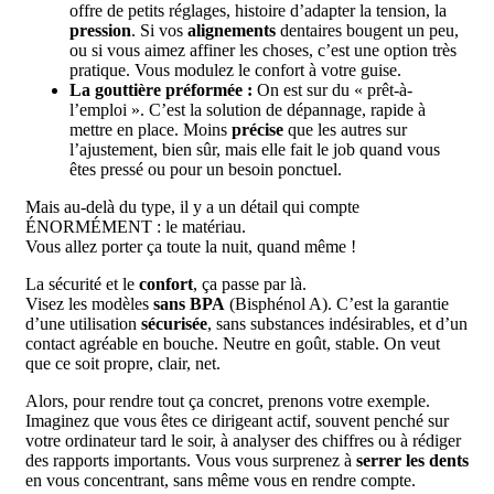
offre de petits réglages, histoire d’adapter la tension, la
pression
. Si vos
alignements
dentaires bougent un peu,
ou si vous aimez affiner les choses, c’est une option très
pratique. Vous modulez le confort à votre guise.
La gouttière préformée :
On est sur du « prêt-à-
l’emploi ». C’est la solution de dépannage, rapide à
mettre en place. Moins
précise
que les autres sur
l’ajustement, bien sûr, mais elle fait le job quand vous
êtes pressé ou pour un besoin ponctuel.
Mais au-delà du type, il y a un détail qui compte
ÉNORMÉMENT : le matériau.
Vous allez porter ça toute la nuit, quand même !
La sécurité et le
confort
, ça passe par là.
Visez les modèles
sans BPA
(Bisphénol A). C’est la garantie
d’une utilisation
sécurisée
, sans substances indésirables, et d’un
contact agréable en bouche. Neutre en goût, stable. On veut
que ce soit propre, clair, net.
Alors, pour rendre tout ça concret, prenons votre exemple.
Imaginez que vous êtes ce dirigeant actif, souvent penché sur
votre ordinateur tard le soir, à analyser des chiffres ou à rédiger
des rapports importants. Vous vous surprenez à
serrer les dents
en vous concentrant, sans même vous en rendre compte.