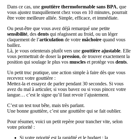
Dans ce cas, une
gouttière thermoformable
sans BPA
, que
vous ajustez tranquillement chez vous en 10 minutes, pourrait
être votre meilleure alliée. Simple, efficace, et immédiate.
Ou peut-être que vous avez déjà remarqué une petite
sensibilité
, des
dents
qui réagissent au froid, ou un léger
claquement de l’
articulation
de votre
mâchoire
quand vous
baillez.
Là, je vous orienterais plutôt vers une
gouttière ajustable
. Elle
vous permettrait de doser la
pression
, de trouver exactement la
position qui soulage le plus vos
muscles
et protège vos
dents
.
Un petit truc pratique, une action simple à faire dès que vous
recevrez votre gouttière :
Mettez-la et essayez de parler pendant 30 secondes. Si vous
avez du mal à articuler, si vous bavez ou si vous pincez votre
langue… c’est le signe qu’il faut revoir l’ajustement.
C’est un test tout bête, mais très parlant.
Une bonne gouttière, c’est une gouttière qui se fait oublier.
Pour résumer, voici un petit repère pour trancher vite, selon
votre priorité :
Si votre priorité est la rapidité et le budget : la