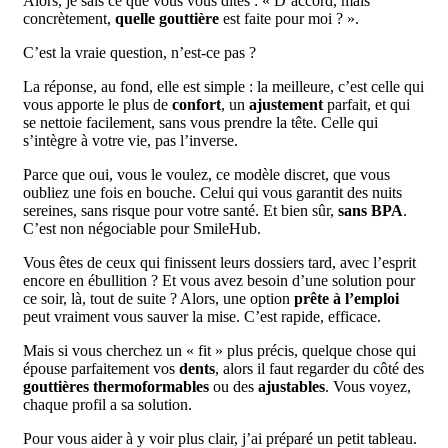
Alors, je sais ce que vous vous dites : « D’accord, mais
concrètement,
quelle gouttière
est faite pour moi ? ».
C’est la vraie question, n’est-ce pas ?
La réponse, au fond, elle est simple : la meilleure, c’est celle qui
vous apporte le plus de
confort
, un
ajustement
parfait, et qui
se nettoie facilement, sans vous prendre la tête. Celle qui
s’intègre à votre vie, pas l’inverse.
Parce que oui, vous le voulez, ce modèle discret, que vous
oubliez une fois en bouche. Celui qui vous garantit des nuits
sereines, sans risque pour votre santé. Et bien sûr,
sans BPA
.
C’est non négociable pour SmileHub.
Vous êtes de ceux qui finissent leurs dossiers tard, avec l’esprit
encore en ébullition ? Et vous avez besoin d’une solution pour
ce soir, là, tout de suite ? Alors, une option
prête à l’emploi
peut vraiment vous sauver la mise. C’est rapide, efficace.
Mais si vous cherchez un « fit » plus précis, quelque chose qui
épouse parfaitement vos
dents
, alors il faut regarder du côté des
gouttières thermoformables
ou des
ajustables
. Vous voyez,
chaque profil a sa solution.
Pour vous aider à y voir plus clair, j’ai préparé un petit tableau.