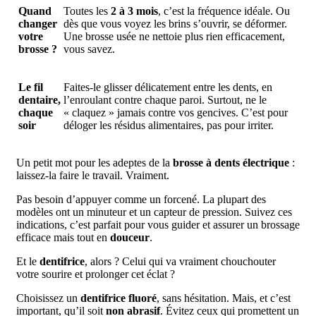
Quand
Toutes les
2 à 3 mois
, c’est la fréquence idéale. Ou
changer
dès que vous voyez les brins s’ouvrir, se déformer.
votre
Une brosse usée ne nettoie plus rien efficacement,
brosse ?
vous savez.
Le fil
Faites-le glisser délicatement entre les dents, en
dentaire,
l’enroulant contre chaque paroi. Surtout, ne le
chaque
« claquez » jamais contre vos gencives. C’est pour
soir
déloger les résidus alimentaires, pas pour irriter.
Un petit mot pour les adeptes de la
brosse à dents électrique
:
laissez-la faire le travail. Vraiment.
Pas besoin d’appuyer comme un forcené. La plupart des
modèles ont un minuteur et un capteur de pression. Suivez ces
indications, c’est parfait pour vous guider et assurer un brossage
efficace mais tout en
douceur
.
Et le
dentifrice
, alors ? Celui qui va vraiment chouchouter
votre sourire et prolonger cet éclat ?
Choisissez un
dentifrice fluoré
, sans hésitation. Mais, et c’est
important, qu’il soit
non abrasif
. Évitez ceux qui promettent un