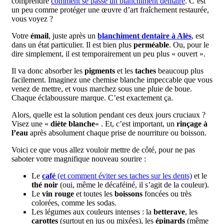
comprendre
comment se passe un blanchiment dentaire
. C’est
un peu comme protéger une œuvre d’art fraîchement restaurée,
vous voyez ?
Votre
émail
, juste après un
blanchiment dentaire à Alès
, est
dans un état particulier. Il est bien plus
perméable
. Ou, pour le
dire simplement, il est temporairement un peu plus « ouvert ».
Il va donc absorber les
pigments
et les
taches
beaucoup plus
facilement. Imaginez une chemise blanche impeccable que vous
venez de mettre, et vous marchez sous une pluie de boue.
Chaque éclaboussure marque. C’est exactement ça.
Alors, quelle est la solution pendant ces deux jours cruciaux ?
Visez une «
diète blanche
« . Et, c’est important, un
rinçage à
l’eau
après absolument chaque prise de nourriture ou boisson.
Voici ce que vous allez vouloir mettre de côté, pour ne pas
saboter votre magnifique nouveau sourire :
Le
café
(et comment éviter ses taches sur les dents)
et le
thé noir
(oui, même le décaféiné, il s’agit de la couleur).
Le
vin rouge
et toutes les
boissons
foncées ou très
colorées, comme les sodas.
Les légumes aux couleurs intenses : la
betterave
, les
carottes
(surtout en jus ou mixées), les
épinards
(même