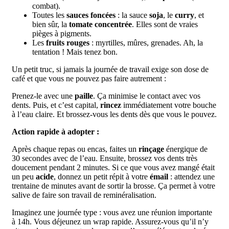
combat).
Toutes les
sauces foncées
: la sauce
soja
, le
curry
, et
bien sûr, la
tomate concentrée
. Elles sont de vraies
pièges à pigments.
Les
fruits rouges
: myrtilles, mûres, grenades. Ah, la
tentation ! Mais tenez bon.
Un petit truc, si jamais la journée de travail exige son dose de
café et que vous ne pouvez pas faire autrement :
Prenez-le avec une
paille
. Ça minimise le contact avec vos
dents. Puis, et c’est capital,
rincez
immédiatement votre bouche
à l’eau claire. Et brossez-vous les dents dès que vous le pouvez.
Action rapide à adopter :
Après chaque repas ou encas, faites un
rinçage
énergique de
30 secondes avec de l’eau. Ensuite, brossez vos dents très
doucement pendant 2 minutes. Si ce que vous avez mangé était
un peu
acide
, donnez un petit répit à votre
émail
: attendez une
trentaine de minutes avant de sortir la brosse. Ça permet à votre
salive de faire son travail de reminéralisation.
Imaginez une journée type : vous avez une réunion importante
à 14h. Vous déjeunez un wrap rapide. Assurez-vous qu’il n’y