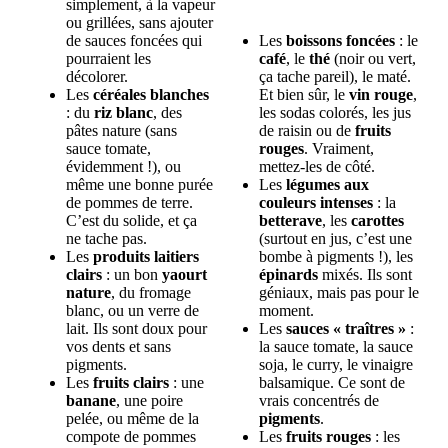
simplement, à la vapeur
ou grillées, sans ajouter
de sauces foncées qui
Les
boissons foncées
: le
pourraient les
café
, le
thé
(noir ou vert,
décolorer.
ça tache pareil), le maté.
Les
céréales blanches
Et bien sûr, le
vin rouge
,
: du
riz blanc
, des
les sodas colorés, les jus
pâtes nature (sans
de raisin ou de
fruits
sauce tomate,
rouges
. Vraiment,
évidemment !), ou
mettez-les de côté.
même une bonne purée
Les
légumes aux
de pommes de terre.
couleurs intenses
: la
C’est du solide, et ça
betterave
, les
carottes
ne tache pas.
(surtout en jus, c’est une
Les
produits laitiers
bombe à pigments !), les
clairs
: un bon
yaourt
épinards
mixés. Ils sont
nature
, du fromage
géniaux, mais pas pour le
blanc, ou un verre de
moment.
lait. Ils sont doux pour
Les
sauces « traîtres »
:
vos dents et sans
la sauce tomate, la sauce
pigments.
soja, le curry, le vinaigre
Les
fruits clairs
: une
balsamique. Ce sont de
banane
, une poire
vrais concentrés de
pelée, ou même de la
pigments
.
compote de pommes
Les
fruits rouges
: les