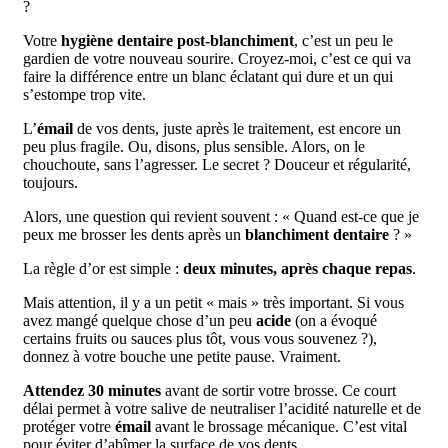
?
Votre
hygiène dentaire post-blanchiment
, c’est un peu le
gardien de votre nouveau sourire. Croyez-moi, c’est ce qui va
faire la différence entre un blanc éclatant qui dure et un qui
s’estompe trop vite.
L’
émail
de vos dents, juste après le traitement, est encore un
peu plus fragile. Ou, disons, plus sensible. Alors, on le
chouchoute, sans l’agresser. Le secret ? Douceur et régularité,
toujours.
Alors, une question qui revient souvent : « Quand est-ce que je
peux me brosser les dents après un
blanchiment dentaire
? »
La règle d’or est simple :
deux minutes, après chaque repas
.
Mais attention, il y a un petit « mais » très important. Si vous
avez mangé quelque chose d’un peu
acide
(on a évoqué
certains fruits ou sauces plus tôt, vous vous souvenez ?),
donnez à votre bouche une petite pause. Vraiment.
Attendez 30 minutes
avant de sortir votre brosse. Ce court
délai permet à votre salive de neutraliser l’acidité naturelle et de
protéger votre
émail
avant le brossage mécanique. C’est vital
pour éviter d’abîmer la surface de vos dents.