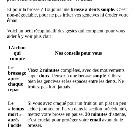
Et pour la brosse ? Toujours une
brosse à dents souple
. C’est
non-négociable, pour ne pas irriter vos gencives ni éroder votre
émail.
Voici un petit récapitulatif des gestes qui comptent, pour vous
aider à y voir plus clair :
L’action
qui
Nos conseils pour vous
compte
Le
Visez
2 minutes
complètes, avec des mouvements
brossage
super
doux
. Pensez à une
brosse souple
. Ciblez
après
bien les gencives et les espaces entre les dents. Ne
chaque
frottez pas fort, jamais.
repas
Le
Si vous avez craqué pour un fruit ou un plat un peu
« temps
acide (comme on l’a vu dans la section précédente),
mort »
mettez votre brosse en pause.
30 minutes
d’attente,
après
c’est crucial pour protéger votre
émail
avant de le
l’acide
brosser.