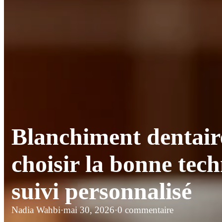
Blanchiment dentair
choisir la bonne tech
suivi personnalisé
Nadia Wahbi
·
mai 30, 2026
·
0 commentaire