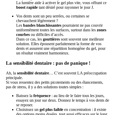
La lumière aide à activer le gel plus vite, vous offrant ce
boost rapide
tant désiré pour rayonner le jour J.
Vos dents sont un peu serrées, ou certaines se
chevauchent légèrement ?
Les
bandes blanchissantes
pourraient ne pas couvrir
uniformément toutes les surfaces, surtout dans les
zones
courbes
ou difficiles d’accès.
Dans ce cas, les
gouttières
sont souvent une meilleure
solution. Elles épousent parfaitement la forme de vos
dents et assurent une répartition homogène du gel, pour
un résultat vraiment harmonieux.
La sensibilité dentaire : pas de panique !
Ah, la
sensibilité dentaire
… C’est souvent LA préoccupation
principale.
Si vous ressentez des petits picotements ou des élancements,
pas de stress, il y a des solutions toutes simples :
Baissez la
fréquence
: au lieu de le faire tous les jours,
essayez un jour sur deux. Donnez le temps à vos dents de
se reposer.
Choisissez un
gel plus faible
en concentration : il existe
des options moins dosées, tout aussi efficaces sur le long