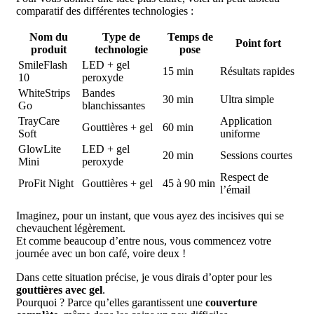
comparatif des différentes technologies :
Nom du
Type de
Temps de
Point fort
produit
technologie
pose
SmileFlash
LED + gel
15 min
Résultats rapides
10
peroxyde
WhiteStrips
Bandes
30 min
Ultra simple
Go
blanchissantes
TrayCare
Application
Gouttières + gel
60 min
Soft
uniforme
GlowLite
LED + gel
20 min
Sessions courtes
Mini
peroxyde
Respect de
ProFit Night
Gouttières + gel
45 à 90 min
l’émail
Imaginez, pour un instant, que vous ayez des incisives qui se
chevauchent légèrement.
Et comme beaucoup d’entre nous, vous commencez votre
journée avec un bon café, voire deux !
Dans cette situation précise, je vous dirais d’opter pour les
gouttières avec gel
.
Pourquoi ? Parce qu’elles garantissent une
couverture