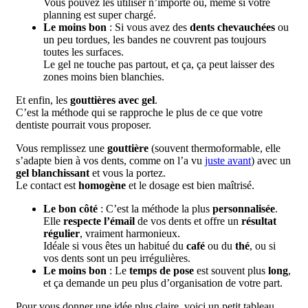
Vous pouvez les utiliser n’importe où, même si votre
planning est super chargé.
Le moins bon
: Si vous avez des
dents chevauchées
ou
un peu tordues, les bandes ne couvrent pas toujours
toutes les surfaces.
Le gel ne touche pas partout, et ça, ça peut laisser des
zones moins bien blanchies.
Et enfin, les
gouttières avec gel
.
C’est la méthode qui se rapproche le plus de ce que votre
dentiste pourrait vous proposer.
Vous remplissez une
gouttière
(souvent thermoformable, elle
s’adapte bien à vos dents, comme on l’a vu
juste avant
) avec un
gel blanchissant
et vous la portez.
Le contact est
homogène
et le dosage est bien maîtrisé.
Le bon côté
: C’est la méthode la plus
personnalisée
.
Elle
respecte l’émail
de vos dents et offre un
résultat
régulier
, vraiment harmonieux.
Idéale si vous êtes un habitué du
café
ou du
thé
, ou si
vos dents sont un peu irrégulières.
Le moins bon
: Le
temps de pose
est souvent plus
long
,
et ça demande un peu plus d’organisation de votre part.
Pour vous donner une idée plus claire, voici un petit tableau