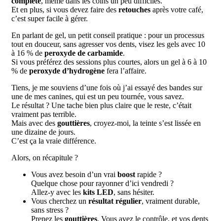
complète
, même dans les coins un peu difficiles.
Et en plus, si vous devez faire des
retouches
après votre café,
c’est super facile à gérer.
En parlant de gel, un petit conseil pratique : pour un processus
tout en douceur, sans agresser vos dents, visez les gels avec 10
à 16 % de
peroxyde de carbamide
.
Si vous préférez des sessions plus courtes, alors un gel à 6 à 10
% de
peroxyde d’hydrogène
fera l’affaire.
Tiens, je me souviens d’une fois où j’ai essayé des bandes sur
une de mes canines, qui est un peu tournée, vous savez.
Le résultat ? Une tache bien plus claire que le reste, c’était
vraiment pas terrible.
Mais avec des
gouttières
, croyez-moi, la teinte s’est lissée en
une dizaine de jours.
C’est ça la vraie différence.
Alors, on récapitule ?
Vous avez besoin d’un vrai
boost
rapide ?
Quelque chose pour rayonner d’ici vendredi ?
Allez-y avec les
kits LED
, sans hésiter.
Vous cherchez un
résultat régulier
, vraiment durable,
sans stress ?
Prenez les
gouttières
. Vous avez le contrôle, et vos dents