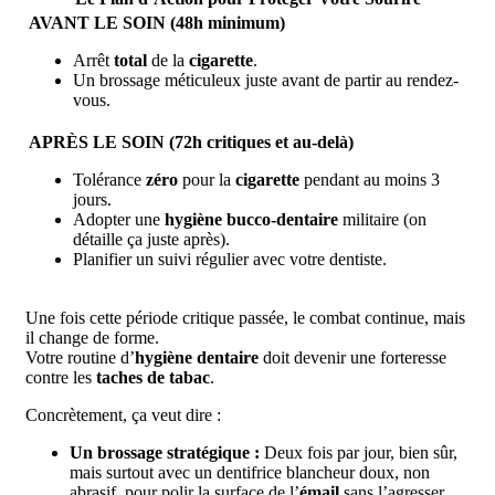
AVANT LE SOIN (48h minimum)
Arrêt
total
de la
cigarette
.
Un brossage méticuleux juste avant de partir au rendez-
vous.
APRÈS LE SOIN (72h critiques et au-delà)
Tolérance
zéro
pour la
cigarette
pendant au moins 3
jours.
Adopter une
hygiène bucco-dentaire
militaire (on
détaille ça juste après).
Planifier un suivi régulier avec votre dentiste.
Une fois cette période critique passée, le combat continue, mais
il change de forme.
Votre routine d’
hygiène dentaire
doit devenir une forteresse
contre les
taches de tabac
.
Concrètement, ça veut dire :
Un brossage stratégique :
Deux fois par jour, bien sûr,
mais surtout avec un dentifrice blancheur doux, non
abrasif, pour polir la surface de l’
émail
sans l’agresser.