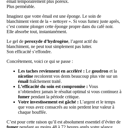
émail temporairement plus poreux.
Plus perméable.
Imaginez que votre émail est une éponge. Le soin de
blanchiment vient de la « nettoyer ». Si vous fumez juste après,
c’est comme plonger cette éponge propre dans du café noir.
Elle absorbe tout, instantanément.
Le gel de
peroxyde d’hydrogène
, l’agent actif du
blanchiment, ne peut tout simplement pas lutter.
Son efficacité s’effondre.
Concrètement, voici ce qui se passe :
Les taches reviennent en accéléré :
Le
goudron
et la
nicotine
recolorent vos dents beaucoup plus vite sur un
émail
fraîchement traité.
L’efficacité du soin est compromise :
Vous
n’obtiendrez jamais le résultat optimal si vous continuez à
fumer
pendant la période critique.
Votre investissement est gâché :
L’argent et le temps
que vous avez consacrés au soin perdent leur valeur à
chaque bouffée.
C’est pour cette raison qu’il est absolument essentiel d’éviter de
fumer
pendant au moins 48 à 72 heures après votre séance.