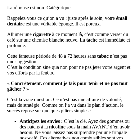
La réponse est non. Catégorique.
Rappelez-vous ce qu’on a vu : juste après le soin, votre
émail
dentaire
est une véritable éponge. Il est poreux.
Allumer une
cigarette
à ce moment-là, c’est comme verser du
café sur une chemise blanche neuve. La
tache
est immédiate et
profonde.
Cette fameuse période de 48 à 72 heures sans
tabac
n’est pas
une suggestion.
C’est la condition sine qua non pour ne pas jeter votre argent et
vos efforts par la fenêtre.
« Concrètement, comment je fais pour tenir et ne pas tout
gâcher ? »
C’est la vraie question. Ce n’est pas une affaire de volonté,
mais de stratégie. Comme on l’a vu dans le plan d’action, le
succès repose sur quelques piliers simples :
Anticipez les envies :
C’est la clé. Ayez des gommes ou
des patchs à la
nicotine
sous la main AVANT d’en avoir
besoin. Ne vous laissez pas surprendre par une fringale
post-café. Ces alternatives non combustibles sont vos