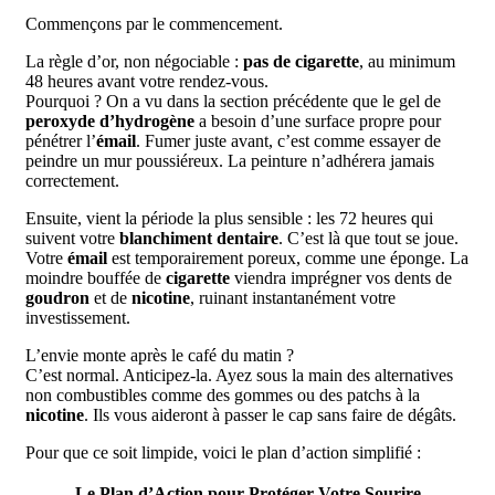
Commençons par le commencement.
La règle d’or, non négociable :
pas de cigarette
, au minimum
48 heures avant votre rendez-vous.
Pourquoi ? On a vu dans la section précédente que le gel de
peroxyde d’hydrogène
a besoin d’une surface propre pour
pénétrer l’
émail
. Fumer juste avant, c’est comme essayer de
peindre un mur poussiéreux. La peinture n’adhérera jamais
correctement.
Ensuite, vient la période la plus sensible : les 72 heures qui
suivent votre
blanchiment dentaire
. C’est là que tout se joue.
Votre
émail
est temporairement poreux, comme une éponge. La
moindre bouffée de
cigarette
viendra imprégner vos dents de
goudron
et de
nicotine
, ruinant instantanément votre
investissement.
L’envie monte après le café du matin ?
C’est normal. Anticipez-la. Ayez sous la main des alternatives
non combustibles comme des gommes ou des patchs à la
nicotine
. Ils vous aideront à passer le cap sans faire de dégâts.
Pour que ce soit limpide, voici le plan d’action simplifié :
Le Plan d’Action pour Protéger Votre Sourire