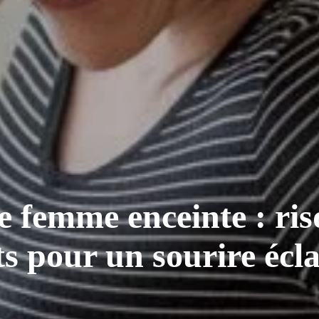
 femme enceinte : risq
rts pour un sourire écl