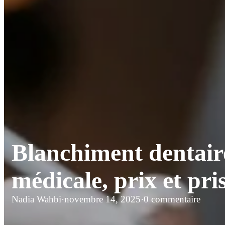
Blanchiment dentaire
médicale, prix et pri
Nadia Wahbi
·
novembre 14, 2025
·
0 commentaire