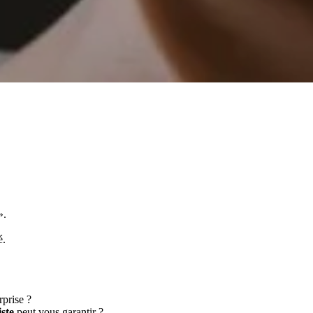
».
é.
rprise ?
ste
peut vous garantir ?