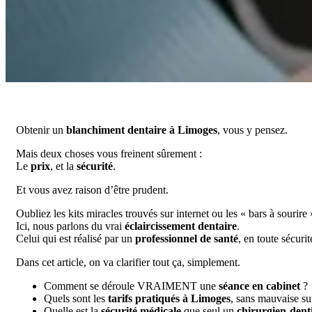
Obtenir un
blanchiment dentaire à Limoges
, vous y pensez.
Mais deux choses vous freinent sûrement :
Le
prix
, et la
sécurité
.
Et vous avez raison d’être prudent.
Oubliez les kits miracles trouvés sur internet ou les « bars à sourire 
Ici, nous parlons du vrai
éclaircissement dentaire
.
Celui qui est réalisé par un
professionnel de santé
, en toute sécurit
Dans cet article, on va clarifier tout ça, simplement.
Comment se déroule VRAIMENT une
séance en cabinet
?
Quels sont les
tarifs pratiqués à Limoges
, sans mauvaise su
Quelle est la
sécurité médicale
que seul un
chirurgien-denti