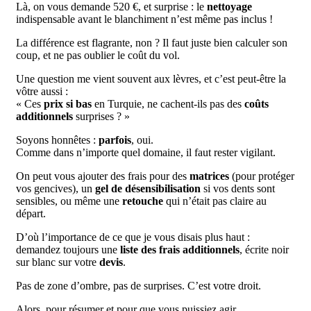
Là, on vous demande 520 €, et surprise : le
nettoyage
indispensable avant le blanchiment n’est même pas inclus !
La différence est flagrante, non ? Il faut juste bien calculer son
coup, et ne pas oublier le coût du vol.
Une question me vient souvent aux lèvres, et c’est peut-être la
vôtre aussi :
« Ces
prix si bas
en Turquie, ne cachent-ils pas des
coûts
additionnels
surprises ? »
Soyons honnêtes :
parfois
, oui.
Comme dans n’importe quel domaine, il faut rester vigilant.
On peut vous ajouter des frais pour des
matrices
(pour protéger
vos gencives), un
gel de désensibilisation
si vos dents sont
sensibles, ou même une
retouche
qui n’était pas claire au
départ.
D’où l’importance de ce que je vous disais plus haut :
demandez toujours une
liste des frais additionnels
, écrite noir
sur blanc sur votre
devis
.
Pas de zone d’ombre, pas de surprises. C’est votre droit.
Alors, pour résumer et pour que vous puissiez agir