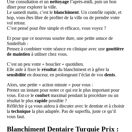
Une consultation et un
nettoyage
l’après-midi, puis un bon
dîner pour explorer la ville.
Le samedi matin, c’est le
blanchiment
. Un contrôle rapide, et
hop, vous êtes libre de profiter de la ville ou de prendre votre
vol retour.
C’est pensé pour être simple et efficace, vous voyez ?
Et pour que ce nouveau sourire dure, une petite astuce de
SmileHub :
Pensez à combiner votre séance en clinique avec une
gouttière
de maintien
à utiliser chez vous.
C’est un peu votre « bouclier » quotidien.
Elle aide à fixer le
résultat
du blanchiment et à gérer la
sensibilité
en douceur, en prolongeant l’éclat de vos
dents
.
Alors, une petite « action minute » pour vous :
Prenez un instant pour noter ce qui est le plus important pour
vous. Est-ce le
confort
maximal pendant la procédure ou un
résultat le plus
rapide
possible ?
Réfléchir à ça vous aidera à discuter avec le dentiste et à choisir
la
technique
la plus adaptée. Pas de superflu, juste ce qu’il
vous faut.
Blanchiment Dentaire Turquie Prix :