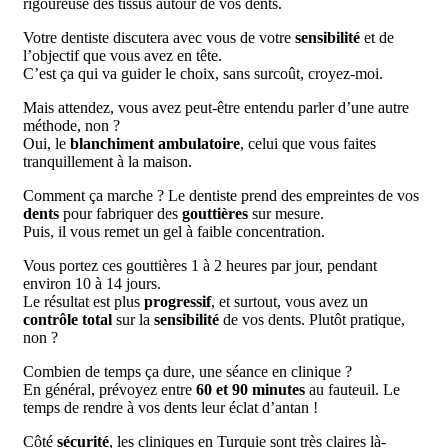
rigoureuse des tissus autour de vos dents.
Votre dentiste discutera avec vous de votre
sensibilité
et de
l’objectif que vous avez en tête.
C’est ça qui va guider le choix, sans surcoût, croyez-moi.
Mais attendez, vous avez peut-être entendu parler d’une autre
méthode, non ?
Oui, le
blanchiment ambulatoire
, celui que vous faites
tranquillement à la maison.
Comment ça marche ? Le dentiste prend des empreintes de vos
dents
pour fabriquer des
gouttières
sur mesure.
Puis, il vous remet un gel à faible concentration.
Vous portez ces gouttières 1 à 2 heures par jour, pendant
environ 10 à 14 jours.
Le résultat est plus
progressif
, et surtout, vous avez un
contrôle total
sur la
sensibilité
de vos dents. Plutôt pratique,
non ?
Combien de temps ça dure, une séance en clinique ?
En général, prévoyez entre
60 et 90 minutes
au fauteuil. Le
temps de rendre à vos dents leur éclat d’antan !
Côté
sécurité
, les cliniques en Turquie sont très claires là-