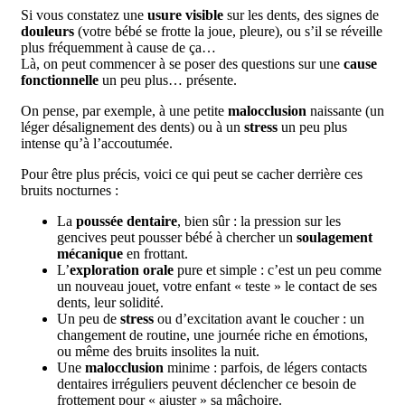
Si vous constatez une
usure visible
sur les dents, des signes de
douleurs
(votre bébé se frotte la joue, pleure), ou s’il se réveille
plus fréquemment à cause de ça…
Là, on peut commencer à se poser des questions sur une
cause
fonctionnelle
un peu plus… présente.
On pense, par exemple, à une petite
malocclusion
naissante (un
léger désalignement des dents) ou à un
stress
un peu plus
intense qu’à l’accoutumée.
Pour être plus précis, voici ce qui peut se cacher derrière ces
bruits nocturnes :
La
poussée dentaire
, bien sûr : la pression sur les
gencives peut pousser bébé à chercher un
soulagement
mécanique
en frottant.
L’
exploration orale
pure et simple : c’est un peu comme
un nouveau jouet, votre enfant « teste » le contact de ses
dents, leur solidité.
Un peu de
stress
ou d’excitation avant le coucher : un
changement de routine, une journée riche en émotions,
ou même des bruits insolites la nuit.
Une
malocclusion
minime : parfois, de légers contacts
dentaires irréguliers peuvent déclencher ce besoin de
frottement pour « ajuster » sa mâchoire.