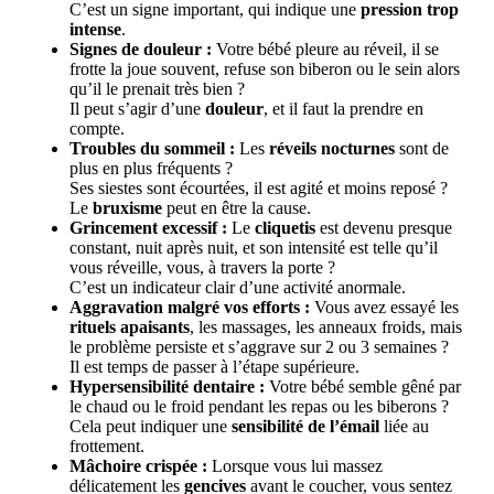
C’est un signe important, qui indique une
pression trop
intense
.
Signes de douleur :
Votre bébé pleure au réveil, il se
frotte la joue souvent, refuse son biberon ou le sein alors
qu’il le prenait très bien ?
Il peut s’agir d’une
douleur
, et il faut la prendre en
compte.
Troubles du sommeil :
Les
réveils nocturnes
sont de
plus en plus fréquents ?
Ses siestes sont écourtées, il est agité et moins reposé ?
Le
bruxisme
peut en être la cause.
Grincement excessif :
Le
cliquetis
est devenu presque
constant, nuit après nuit, et son intensité est telle qu’il
vous réveille, vous, à travers la porte ?
C’est un indicateur clair d’une activité anormale.
Aggravation malgré vos efforts :
Vous avez essayé les
rituels apaisants
, les massages, les anneaux froids, mais
le problème persiste et s’aggrave sur 2 ou 3 semaines ?
Il est temps de passer à l’étape supérieure.
Hypersensibilité dentaire :
Votre bébé semble gêné par
le chaud ou le froid pendant les repas ou les biberons ?
Cela peut indiquer une
sensibilité de l’émail
liée au
frottement.
Mâchoire crispée :
Lorsque vous lui massez
délicatement les
gencives
avant le coucher, vous sentez