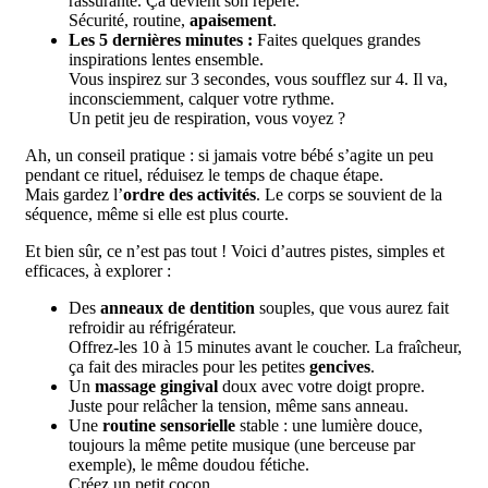
rassurante. Ça devient son repère.
Sécurité, routine,
apaisement
.
Les 5 dernières minutes :
Faites quelques grandes
inspirations lentes ensemble.
Vous inspirez sur 3 secondes, vous soufflez sur 4. Il va,
inconsciemment, calquer votre rythme.
Un petit jeu de respiration, vous voyez ?
Ah, un conseil pratique : si jamais votre bébé s’agite un peu
pendant ce rituel, réduisez le temps de chaque étape.
Mais gardez l’
ordre des activités
. Le corps se souvient de la
séquence, même si elle est plus courte.
Et bien sûr, ce n’est pas tout ! Voici d’autres pistes, simples et
efficaces, à explorer :
Des
anneaux de dentition
souples, que vous aurez fait
refroidir au réfrigérateur.
Offrez-les 10 à 15 minutes avant le coucher. La fraîcheur,
ça fait des miracles pour les petites
gencives
.
Un
massage gingival
doux avec votre doigt propre.
Juste pour relâcher la tension, même sans anneau.
Une
routine sensorielle
stable : une lumière douce,
toujours la même petite musique (une berceuse par
exemple), le même doudou fétiche.
Créez un petit cocon.