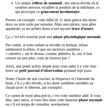
Un simple
réflexe de sommeil
: des micro-réveils où le
système nerveux recalibre la position de la mâchoire, ce
qui provoque ce
grincement involontaire
.
Prenez cet exemple : votre bébé de 11 mois grince des dents
deux ou trois nuits par semaine. Mais sans pleurs, sans gêne
apparente, et ses petites dents n’ont aucune
trace d’usure
.
Ça, c’est très souvent juste une
phase physiologique normale
.
Par contre, si votre enfant se réveille en hurlant, refuse
subitement la tétine, et que ses incisives semblent…
« rabotées » sur le dessus, comme abîmées, là, oui, il faut
creuser un peu plus, vous ne trouvez pas ?
Alors, une petite action simple pour vous aider à y voir clair :
tenez un
petit journal d’observation
pendant sept jours.
Notez l’heure de son coucher, la fréquence et l’intensité du
bruit, s’il y a des réveils, si les dents semblent sensibles au
chaud (avec le biberon, par exemple).
Ce carnet de bord ultra-précis, c’est votre meilleur allié. Il vous
dira, sans stress, si vous êtes dans cette fameuse
phase normale
ou s’il est temps de consulter, sereinement.