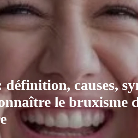
: définition, causes, 
nnaître le bruxisme de
re