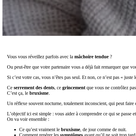
Vous vous réveillez parfois avec la
mâchoire tendue
?
Ou peut-être que votre partenaire vous a déjà fait remarquer que v
Si c’est votre cas, vous n’êtes pas seul. Et non, ce n’est pas « juste l
Ce
serrement des dents
, ce
grincement
que vous ne contrôlez p
C’est ça, le
bruxisme
.
Un réflexe souvent nocturne, totalement inconscient, qui peut faire 
L’objectif ici est simple : vous aider à comprendre ce qui se passe 
On va voir ensemble :
Ce qu’est vraiment le
bruxisme
, de jour comme de nuit.
Comment repérer les
symptômes
avant qu’il ne soit trop tard