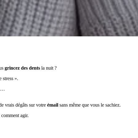
ous
grincez des dents
la nuit ?
e stress ».
as…
de vrais dégâts sur votre
émail
sans même que vous le sachiez.
et comment agir.
.