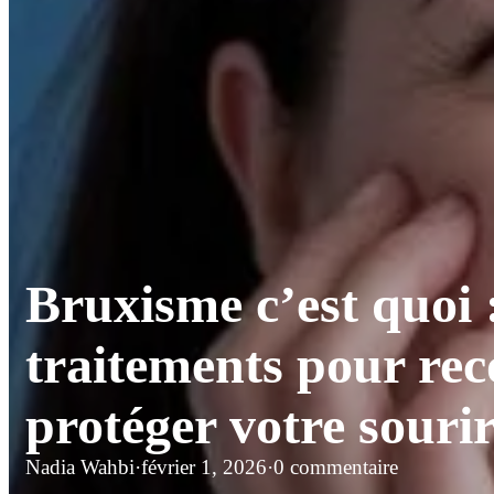
Bruxisme c’est quoi 
traitements pour reco
protéger votre souri
Nadia Wahbi
·
février 1, 2026
·
0 commentaire