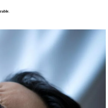
rable
.