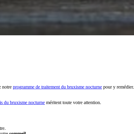
z notre
programme de traitement du bruxisme nocturne
pour y remédier.
s du bruxisme nocturne
méritent toute votre attention.
re.
votre
sommeil
.