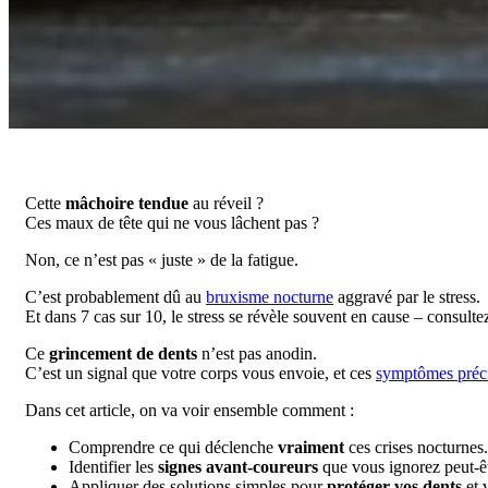
Cette
mâchoire tendue
au réveil ?
Ces maux de tête qui ne vous lâchent pas ?
Non, ce n’est pas « juste » de la fatigue.
C’est probablement dû au
bruxisme nocturne
aggravé par le stress.
Et dans 7 cas sur 10, le stress se révèle souvent en cause – consulte
Ce
grincement de dents
n’est pas anodin.
C’est un signal que votre corps vous envoie, et ces
symptômes préci
Dans cet article, on va voir ensemble comment :
Comprendre ce qui déclenche
vraiment
ces crises nocturnes.
Identifier les
signes avant-coureurs
que vous ignorez peut-êt
Appliquer des solutions simples pour
protéger vos dents
et 