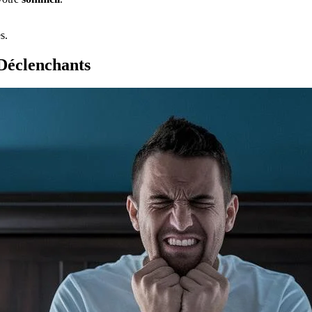
s.
 Déclenchants