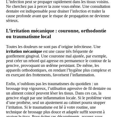
L’infection peut se propager rapidement dans les tissus voisins.
Ne cherchez pas à percer la zone vous-même. Une consultation
dentaire est indispensable pour drainer l’infection et traiter la
cause profonde avant que le risque de propagation ne devienne
sérieux.
L’irritation mécanique : couronne, orthodontie
ou traumatisme local
Toutes les douleurs ne sont pas d’origine infectieuse. Une
irritation mécanique
est une cause très fréquente de
gonflement gingival. Une couronne mal ajustée, par exemple,
peut créer un rebord qui agresse en permanence le contour de la
gencive, provoquant un œdème persistant. De même, les
appareils orthodontiques, en rendant l’hygiène plus complexe et
en exerçant des frottements, favorisent l’inflammation.
Enfin, n’oublions pas les traumatismes du quotidien : un
brossage trop vigoureux, l’utilisation agressive de fil dentaire ou
un aliment coincé peuvent léser les tissus. Dans ces cas, la
gencive réagit par une inflammation locale. Si le problème vient
d’une prothèse, seul un ajustement au cabinet pourra stopper
l’irritation. Si le traumatisme est lié à votre routine, une
technique de brossage plus douce et adaptée suffit souvent à
apaiser le tissu. Pour éviter ces désagréments, assurez-vous