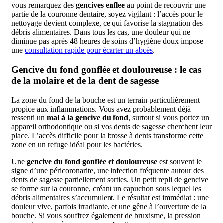
vous remarquez des
gencives enflee
au point de recouvrir une
partie de la couronne dentaire, soyez vigilant : l’accès pour le
nettoyage devient complexe, ce qui favorise la stagnation des
débris alimentaires. Dans tous les cas, une douleur qui ne
diminue pas après 48 heures de soins d’hygiène doux impose
une
consultation rapide pour écarter un abcès
.
Gencive du fond gonflée et douloureuse : le cas
de la molaire et de la dent de sagesse
La zone du fond de la bouche est un terrain particulièrement
propice aux inflammations. Vous avez probablement déjà
ressenti un
mal à la gencive du fond
, surtout si vous portez un
appareil orthodontique ou si vos dents de sagesse cherchent leur
place. L’accès difficile pour la brosse à dents transforme cette
zone en un refuge idéal pour les bactéries.
Une
gencive du fond gonflée et douloureuse
est souvent le
signe d’une péricoronarite, une infection fréquente autour des
dents de sagesse partiellement sorties. Un petit repli de gencive
se forme sur la couronne, créant un capuchon sous lequel les
débris alimentaires s’accumulent. Le résultat est immédiat : une
douleur vive, parfois irradiante, et une gêne à l’ouverture de la
bouche. Si vous souffrez également de bruxisme, la pression