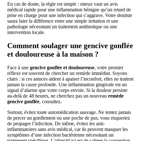
En cas de doute, la règle est simple : mieux vaut un avis
médical rapide pour une inflammation bénigne qu’un retard de
prise en charge pour une infection qui s’aggrave. Votre dentiste
saura faire la différence entre une simple irritation et une
pathologie nécessitant un traitement antibiotique ou une
intervention locale.
Comment soulager une gencive gonflée
et douloureuse à la maison ?
Face à une
gencive gonflée et douloureuse
, votre premier
réflexe est souvent de chercher un remède immédiat. Soyons
clairs : si ces astuces aident à apaiser l’inconfort, elles ne traitent
jamais la cause profonde. Une inflammation gingivale est un
signal d’alarme que votre corps envoie. Si la douleur persiste
au-delà de 48 heures, ne cherchez pas un nouveau
remède
gencive gonflée
, consultez.
Surtout, évitez toute automédication sauvage. Ne tentez jamais
de percer un gonflement ou une poche de pus, vous risqueriez
de propager l’infection. De même, évitez les anti-
inflammatoires sans avis médical, car ils peuvent masquer les
symptômes d’une infection bactérienne nécessitant un
traitement spécifique. L’objectif ici est de calmer la congestion