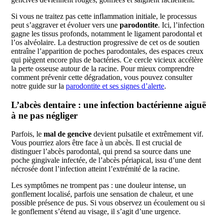
Si vous ne traitez pas cette inflammation initiale, le processus
peut s’aggraver et évoluer vers une
parodontite
. Ici, l’infection
gagne les tissus profonds, notamment le ligament parodontal et
l’os alvéolaire. La destruction progressive de cet os de soutien
entraîne l’apparition de poches parodontales, des espaces creux
qui piègent encore plus de bactéries. Ce cercle vicieux accélère
la perte osseuse autour de la racine. Pour mieux comprendre
comment prévenir cette dégradation, vous pouvez consulter
notre guide sur la
parodontite et ses signes d’alerte
.
L’abcès dentaire : une infection bactérienne aiguë
à ne pas négliger
Parfois, le
mal de gencive
devient pulsatile et extrêmement vif.
Vous pourriez alors être face à un abcès. Il est crucial de
distinguer l’abcès parodontal, qui prend sa source dans une
poche gingivale infectée, de l’abcès périapical, issu d’une dent
nécrosée dont l’infection atteint l’extrémité de la racine.
Les symptômes ne trompent pas : une douleur intense, un
gonflement localisé, parfois une sensation de chaleur, et une
possible présence de pus. Si vous observez un écoulement ou si
le gonflement s’étend au visage, il s’agit d’une urgence.