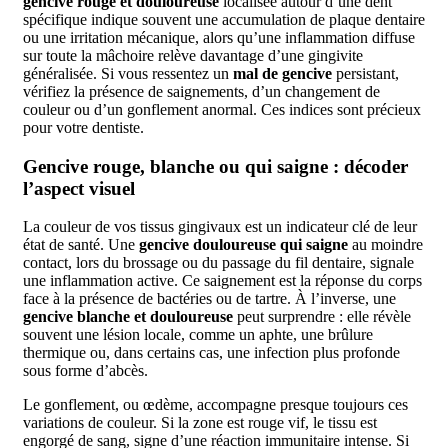
gencive rouge et douloureuse
localisée autour d’une dent
spécifique indique souvent une accumulation de plaque dentaire
ou une irritation mécanique, alors qu’une inflammation diffuse
sur toute la mâchoire relève davantage d’une gingivite
généralisée. Si vous ressentez un
mal de gencive
persistant,
vérifiez la présence de saignements, d’un changement de
couleur ou d’un gonflement anormal. Ces indices sont précieux
pour votre dentiste.
Gencive rouge, blanche ou qui saigne : décoder
l’aspect visuel
La couleur de vos tissus gingivaux est un indicateur clé de leur
état de santé. Une
gencive douloureuse qui saigne
au moindre
contact, lors du brossage ou du passage du fil dentaire, signale
une inflammation active. Ce saignement est la réponse du corps
face à la présence de bactéries ou de tartre. À l’inverse, une
gencive blanche et douloureuse
peut surprendre : elle révèle
souvent une lésion locale, comme un aphte, une brûlure
thermique ou, dans certains cas, une infection plus profonde
sous forme d’abcès.
Le gonflement, ou œdème, accompagne presque toujours ces
variations de couleur. Si la zone est rouge vif, le tissu est
engorgé de sang, signe d’une réaction immunitaire intense. Si