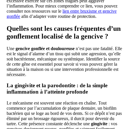
excessive exercée sur ces zones fragiles peut aggraver
l’inflammation. Pour mieux comprendre ce lien, vous pouvez
consulter nos ressources sur le
lien entre bruxisme et gencive
gonflée
afin d’adapter votre routine de protection.
Quelles sont les causes fréquentes d’un
gonflement localisé de la gencive ?
Une
gencive gonflée et douloureuse
n’est pas une fatalité. Elle
est le signal d’alarme d’un tissu qui subit une agression, qu’elle
soit bactérienne, mécanique ou systémique. Identifier la source
de cette gêne est essentiel pour savoir si vous pouvez gérer la
situation à la maison ou si une intervention professionnelle est
nécessaire.
La gingivite et la parodontite : de la simple
inflammation à l’atteinte profonde
Le mécanisme est souvent une réaction en chaîne. Tout
commence par l’accumulation de plaque dentaire, un biofilm
bactérien qui se loge au bord de vos dents. Si ce dépôt n’est pas
éliminé par un brossage rigoureux, il durcit pour devenir du
tartre. Cette présence constante déclenche une
gingivite
: vos
gencives deviennent rouges, gonflées et saignent facilement.