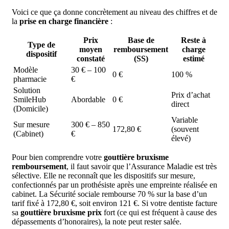
Voici ce que ça donne concrètement au niveau des chiffres et de
la
prise en charge financière
:
Prix
Base de
Reste à
Type de
moyen
remboursement
charge
dispositif
constaté
(SS)
estimé
Modèle
30 € – 100
0 €
100 %
pharmacie
€
Solution
Prix d’achat
SmileHub
Abordable
0 €
direct
(Domicile)
Variable
Sur mesure
300 € – 850
172,80 €
(souvent
(Cabinet)
€
élevé)
Pour bien comprendre votre
gouttière bruxisme
remboursement
, il faut savoir que l’Assurance Maladie est très
sélective. Elle ne reconnaît que les dispositifs sur mesure,
confectionnés par un prothésiste après une empreinte réalisée en
cabinet. La Sécurité sociale rembourse 70 % sur la base d’un
tarif fixé à 172,80 €, soit environ 121 €. Si votre dentiste facture
sa
gouttière bruxisme prix
fort (ce qui est fréquent à cause des
dépassements d’honoraires), la note peut rester salée.