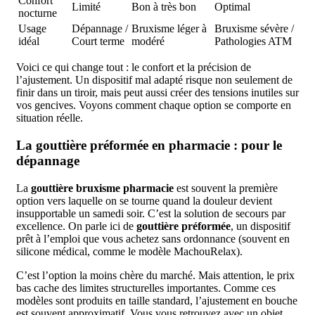
Confort
Limité
Bon à très bon
Optimal
nocturne
Usage
Dépannage /
Bruxisme léger à
Bruxisme sévère /
idéal
Court terme
modéré
Pathologies ATM
Voici ce qui change tout : le confort et la précision de
l’ajustement. Un dispositif mal adapté risque non seulement de
finir dans un tiroir, mais peut aussi créer des tensions inutiles sur
vos gencives. Voyons comment chaque option se comporte en
situation réelle.
La gouttière préformée en pharmacie : pour le
dépannage
La
gouttière bruxisme pharmacie
est souvent la première
option vers laquelle on se tourne quand la douleur devient
insupportable un samedi soir. C’est la solution de secours par
excellence. On parle ici de
gouttière préformée
, un dispositif
prêt à l’emploi que vous achetez sans ordonnance (souvent en
silicone médical, comme le modèle MachouRelax).
C’est l’option la moins chère du marché. Mais attention, le prix
bas cache des limites structurelles importantes. Comme ces
modèles sont produits en taille standard, l’ajustement en bouche
est souvent approximatif. Vous vous retrouvez avec un objet