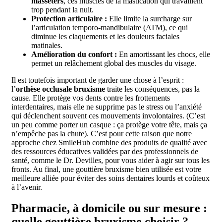
masséters
, ces muscles de la mastication qui travaillent
trop pendant la nuit.
Protection articulaire :
Elle limite la surcharge sur
l’articulation temporo-mandibulaire (ATM), ce qui
diminue les claquements et les douleurs faciales
matinales.
Amélioration du confort :
En amortissant les chocs, elle
permet un relâchement global des muscles du visage.
Il est toutefois important de garder une chose à l’esprit :
l’
orthèse occlusale bruxisme
traite les conséquences, pas la
cause. Elle protège vos dents contre les frottements
interdentaires, mais elle ne supprime pas le stress ou l’anxiété
qui déclenchent souvent ces mouvements involontaires. (C’est
un peu comme porter un casque : ça protège votre tête, mais ça
n’empêche pas la chute). C’est pour cette raison que notre
approche chez SmileHub combine des produits de qualité avec
des ressources éducatives validées par des professionnels de
santé, comme le Dr. Devilles, pour vous aider à agir sur tous les
fronts. Au final, une gouttière bruxisme bien utilisée est votre
meilleure alliée pour éviter des soins dentaires lourds et coûteux
à l’avenir.
Pharmacie, à domicile ou sur mesure :
quelle gouttière bruxisme choisir ?