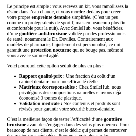
Le principe est simple : vous recevez un kit, vous ramollissez la
résine dans l’eau chaude, et vous mordez dedans pour créer
votre propre
empreinte dentaire
simplifiée. (C’est un peu
comme un protège-dents de sportif, mais en beaucoup plus fin
et confortable pour la nuit). Avec SmileHub, vous bénéficiez
d’une
gouttière anti-bruxisme
validée par des professionnels
de santé, notamment le Dr. Devilles. Contrairement aux
modèles de pharmacie, l’ajustement est personnalisé, ce qui
garantit une
protection nocturne
qui ne bouge pas, même si
vous avez le sommeil agité.
Voici pourquoi cette option séduit de plus en plus :
Rapport qualité-prix :
Une fraction du coût d’un
cabinet dentaire pour une efficacité réelle.
Matériaux écoresponsables :
Chez SmileHub, nous
privilégions des compositions naturelles et avons déjà
économisé 3 tonnes de plastique.
Validation médicale :
Nos contenus et produits sont
révisés pour garantir votre sécurité bucco-dentaire.
C’est la meilleure façon de tester l’efficacité d’une
gouttière
bruxisme
avant de s’engager dans des soins plus onéreux. Pour
beaucoup de nos clients, c’est le déclic qui permet de retrouver
des matins sans céphalées. Pour en savoir plus sur les