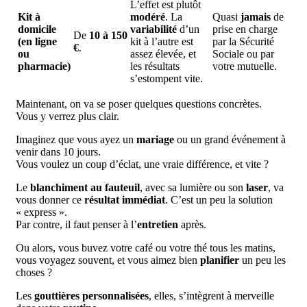
L’effet est plutôt
Kit à
modéré
. La
Quasi
jamais
de
domicile
variabilité
d’un
prise en charge
De
10 à 150
(en ligne
kit à l’autre est
par la Sécurité
€
.
ou
assez élevée, et
Sociale ou par
pharmacie)
les résultats
votre mutuelle.
s’estompent vite.
Maintenant, on va se poser quelques questions concrètes.
Vous y verrez plus clair.
Imaginez que vous ayez un
mariage
ou un grand événement à
venir dans 10 jours.
Vous voulez un coup d’éclat, une vraie différence, et vite ?
Le
blanchiment au fauteuil
, avec sa lumière ou son
laser
, va
vous donner ce
résultat immédiat
. C’est un peu la solution
« express ».
Par contre, il faut penser à l’
entretien
après.
Ou alors, vous buvez votre café ou votre thé tous les matins,
vous voyagez souvent, et vous aimez bien
planifier
un peu les
choses ?
Les
gouttières personnalisées
, elles, s’intègrent à merveille