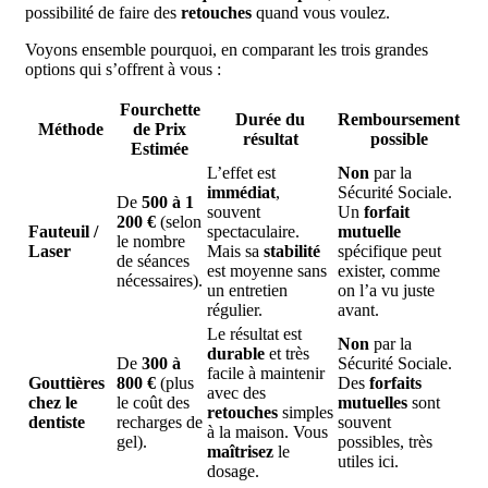
possibilité de faire des
retouches
quand vous voulez.
Voyons ensemble pourquoi, en comparant les trois grandes
options qui s’offrent à vous :
Fourchette
Durée
du
Remboursement
Méthode
de
Prix
résultat
possible
Estimée
L’effet est
Non
par la
immédiat
,
Sécurité Sociale.
De
500 à 1
souvent
Un
forfait
200 €
(selon
Fauteuil /
spectaculaire.
mutuelle
le nombre
Laser
Mais sa
stabilité
spécifique peut
de séances
est moyenne sans
exister, comme
nécessaires).
un entretien
on l’a vu juste
régulier.
avant.
Le résultat est
Non
par la
durable
et très
De
300 à
Sécurité Sociale.
facile à maintenir
Gouttières
800 €
(plus
Des
forfaits
avec des
chez le
le coût des
mutuelles
sont
retouches
simples
dentiste
recharges de
souvent
à la maison. Vous
gel).
possibles, très
maîtrisez
le
utiles ici.
dosage.