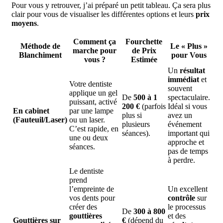
Pour vous y retrouver, j’ai préparé un petit tableau. Ça sera plus
clair pour vous de visualiser les différentes options et leurs
prix
moyens
.
Comment ça
Fourchette
Méthode de
Le « Plus »
marche pour
de
Prix
Blanchiment
pour Vous
vous ?
Estimée
Un
résultat
immédiat
et
Votre dentiste
souvent
applique un gel
De
500 à 1
spectaculaire.
puissant, activé
200 €
(parfois
Idéal si vous
En cabinet
par une lampe
plus si
avez un
(Fauteuil/Laser)
ou un laser.
plusieurs
événement
C’est rapide, en
séances).
important qui
une ou deux
approche et
séances.
pas de temps
à perdre.
Le dentiste
prend
l’empreinte de
Un excellent
vos dents pour
contrôle
sur
créer des
le processus
De
300 à 800
gouttières
et des
Gouttières sur
€
(dépend du