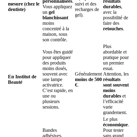
personnalisées
.
résultats
mesure (chez le
suivi et des
Vous appliquez
durables
,
dentiste)
recharges de
un
gel
avec la
gel).
blanchissant
possibilité de
moins
faire des
concentré à la
retouches
.
maison, sous
son contrôle.
Plus
Vous êtes guidé
abordable et
pour appliquer
pratique pour
des produits
un premier
moins dosés,
essai.
souvent avec
Généralement
Attention, les
En Institut de
une lampe
moins de 500
résultats
Beauté
activatrice.
€
.
sont souvent
C’est rapide, en
moins
une ou
durables
et
plusieurs
l’efficacité
sessions.
varie
grandement.
Le plus
économique
.
Bandes
Pour tester
adhésives,
sans grand