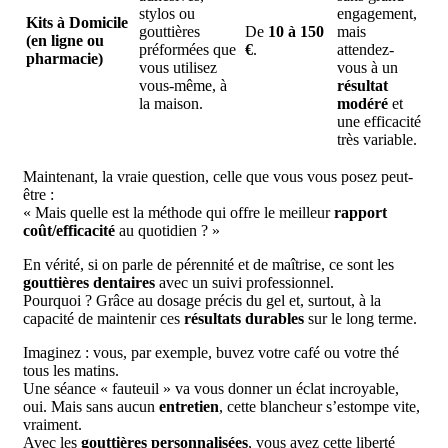
stylos ou
engagement,
Kits à Domicile
gouttières
De
10 à 150
mais
(en ligne ou
préformées que
€
.
attendez-
pharmacie)
vous utilisez
vous à un
vous-même, à
résultat
la maison.
modéré
et
une efficacité
très variable.
Maintenant, la vraie question, celle que vous vous posez peut-
être :
« Mais quelle est la méthode qui offre le meilleur
rapport
coût/efficacité
au quotidien ? »
En vérité, si on parle de pérennité et de maîtrise, ce sont les
gouttières dentaires
avec un suivi professionnel.
Pourquoi ? Grâce au dosage précis du gel et, surtout, à la
capacité de maintenir ces
résultats durables
sur le long terme.
Imaginez : vous, par exemple, buvez votre café ou votre thé
tous les matins.
Une séance « fauteuil » va vous donner un éclat incroyable,
oui. Mais sans aucun
entretien
, cette blancheur s’estompe vite,
vraiment.
Avec les
gouttières personnalisées
, vous avez cette liberté