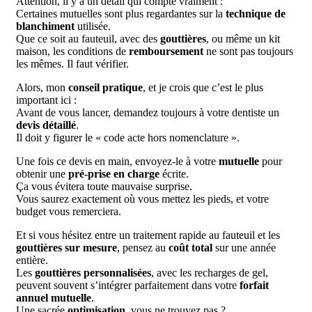
Attention, il y a un détail qui compte vraiment :
Certaines mutuelles sont plus regardantes sur la
technique de
blanchiment
utilisée.
Que ce soit au fauteuil, avec des
gouttières
, ou même un kit
maison, les conditions de
remboursement
ne sont pas toujours
les mêmes. Il faut vérifier.
Alors, mon
conseil pratique
, et je crois que c’est le plus
important ici :
Avant de vous lancer, demandez toujours à votre dentiste un
devis détaillé
.
Il doit y figurer le « code acte hors nomenclature ».
Une fois ce devis en main, envoyez-le à votre
mutuelle
pour
obtenir une
pré-prise en charge
écrite.
Ça vous évitera toute mauvaise surprise.
Vous saurez exactement où vous mettez les pieds, et votre
budget vous remerciera.
Et si vous hésitez entre un traitement rapide au fauteuil et les
gouttières sur mesure
, pensez au
coût total
sur une année
entière.
Les
gouttières personnalisées
, avec les recharges de gel,
peuvent souvent s’intégrer parfaitement dans votre
forfait
annuel mutuelle
.
Une sacrée
optimisation
, vous ne trouvez pas ?