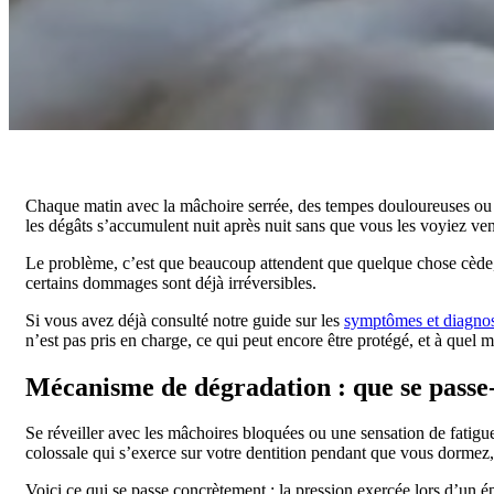
Chaque matin avec la mâchoire serrée, des tempes douloureuses ou une
les dégâts s’accumulent nuit après nuit sans que vous les voyiez ven
Le problème, c’est que beaucoup attendent que quelque chose cède, 
certains dommages sont déjà irréversibles.
Si vous avez déjà consulté notre guide sur les
symptômes et diagnos
n’est pas pris en charge, ce qui peut encore être protégé, et à quel 
Mécanisme de dégradation : que se passe-t
Se réveiller avec les mâchoires bloquées ou une sensation de fatigue
colossale qui s’exerce sur votre dentition pendant que vous dormez
Voici ce qui se passe concrètement : la pression exercée lors d’un é