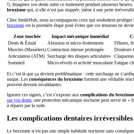
!). Imaginez vos dents subir ce traitement pendant plusieurs heures, 
bruxisme
qui, si elle n’est pas stoppée, mène à une perte irréversibl
Chez SmileHub, nous accompagnons ceux qui souhaitent protéger leu
bruxisme
est la première étape pour éviter que ces tensions ne dev
Zone touchée
Impact mécanique immédiat
C
Dents & Émail
Abrasion et micro-frottements
Fêlures, fr
Muscles (Masséters)
Contraction intense prolongée
Douleurs f
Articulation (ATM)
Surcharge des disques articulaires
Claquemen
Sommeil
Micro-réveils et activité musculaire
Fatigue ch
Et c’est là que ça devient problématique : cette surcharge ne s’arrêt
nuque. Les
conséquences du bruxisme
forment une véritable réact
peuvent devenir invalidantes.
Ignorer ces signes, c’est s’exposer aux
complications du bruxisme
sur vos dents
, une protection mécanique nocturne peut servir de « fu
à réparer par la suite.
Les complications dentaires irréversibles 
Le bruxisme n’est pas une simple habitude nocturne sans conséquen