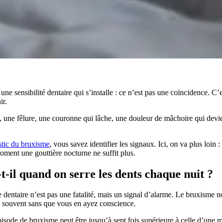
 sensibilité dentaire qui s’installe : ce n’est pas une coïncidence. C’
ir.
une fêlure, une couronne qui lâche, une douleur de mâchoire qui devient
tic du bruxisme
, vous savez identifier les signaux. Ici, on va plus loi
moment une gouttière nocturne ne suffit plus.
-il quand on serre les dents chaque nuit ?
 dentaire n’est pas une fatalité, mais un signal d’alarme. Le bruxisme 
, souvent sans que vous en ayez conscience.
pisode de bruxisme peut être jusqu’à sept fois supérieure à celle d’une 