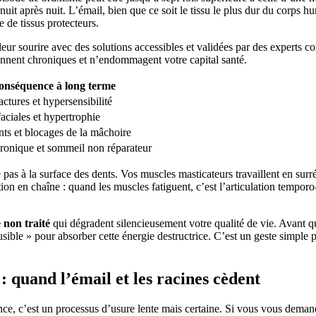
nuit après nuit. L’émail, bien que ce soit le tissu le plus dur du corps h
e de tissus protecteurs.
r sourire avec des solutions accessibles et validées par des experts
iennent chroniques et n’endommagent votre capital santé.
onséquence à long terme
actures et hypersensibilité
aciales et hypertrophie
ts et blocages de la mâchoire
ronique et sommeil non réparateur
e pas à la surface des dents. Vos muscles masticateurs travaillent en surr
ion en chaîne : quand les muscles fatiguent, c’est l’articulation tempo
 non traité
qui dégradent silencieusement votre qualité de vie. Avant qu
sible » pour absorber cette énergie destructrice. C’est un geste simple
: quand l’émail et les racines cèdent
ce, c’est un processus d’usure lente mais certaine. Si vous vous deman