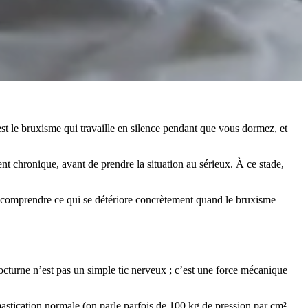
est le bruxisme qui travaille en silence pendant que vous dormez, et
 chronique, avant de prendre la situation au sérieux. À ce stade,
n : comprendre ce qui se détériore concrètement quand le bruxisme
nocturne n’est pas un simple tic nerveux ; c’est une force mécanique
mastication normale (on parle parfois de 100 kg de pression par cm²