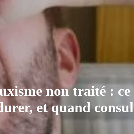
xisme non traité : ce 
durer, et quand consul