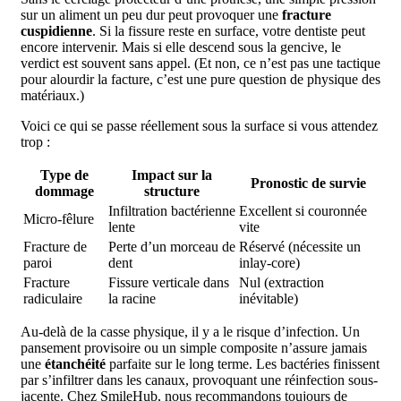
sur un aliment un peu dur peut provoquer une
fracture
cuspidienne
. Si la fissure reste en surface, votre dentiste peut
encore intervenir. Mais si elle descend sous la gencive, le
verdict est souvent sans appel. (Et non, ce n’est pas une tactique
pour alourdir la facture, c’est une pure question de physique des
matériaux.)
Voici ce qui se passe réellement sous la surface si vous attendez
trop :
Type de
Impact sur la
Pronostic de survie
dommage
structure
Infiltration bactérienne
Excellent si couronnée
Micro-fêlure
lente
vite
Fracture de
Perte d’un morceau de
Réservé (nécessite un
paroi
dent
inlay-core)
Fracture
Fissure verticale dans
Nul (extraction
radiculaire
la racine
inévitable)
Au-delà de la casse physique, il y a le risque d’infection. Un
pansement provisoire ou un simple composite n’assure jamais
une
étanchéité
parfaite sur le long terme. Les bactéries finissent
par s’infiltrer dans les canaux, provoquant une réinfection sous-
jacente. Chez SmileHub, nous recommandons toujours de