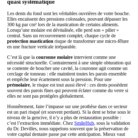
quasi systématique
Les dents du fond sont les véritables ouvrières de votre bouche.
Elles encaissent des pressions colossales, pouvant dépasser les
300 kg par cm² lors de la mastication de certains aliments.
Lorsqu’une molaire est dévitalisée, elle perd son « pilier »
central. Sans un recouvrement complet, chaque cycle de
protection mastication
risque de transformer une micro-fêlure
en une fracture verticale irréparable.
C’est là que la
couronne molaire
intervient comme une
nécessité structurelle. Contrairement à une simple obturation qui
se contente de boucher une cavité, la couronne agit comme un
cerclage de tonneau : elle maintient toutes les parois ensemble
et empêche leur écartement sous la pression. Pour une
prémolaire
, le risque est tout aussi élevé : ces dents possèdent
souvent des parois fines qui peuvent éclater comme du verre si
elles ne sont pas protégées globalement.
Honnêtement, faire l’impasse sur une prothèse dans ce secteur
est un pari risqué (et souvent perdant). Si la dent se brise sous le
niveau de la gencive, il n’y a plus de restauration possible :
c’est l’extraction immédiate. Chez
SmileHub
, sous la validation
du Dr. Devilles, nous rappelons souvent que la préservation de
votre capital dentaire passe par cette anticipation. Mieux vaut