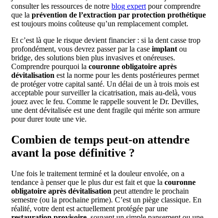
consulter les ressources de notre
blog expert
pour comprendre
que la
prévention de l’extraction par protection prothétique
est toujours moins coûteuse qu’un remplacement complet.
Et c’est là que le risque devient financier : si la dent casse trop
profondément, vous devrez passer par la case
implant
ou
bridge, des solutions bien plus invasives et onéreuses.
Comprendre pourquoi la
couronne obligatoire après
dévitalisation
est la norme pour les dents postérieures permet
de protéger votre capital santé. Un délai de un à trois mois est
acceptable pour surveiller la cicatrisation, mais au-delà, vous
jouez avec le feu. Comme le rappelle souvent le Dr. Devilles,
une dent dévitalisée est une dent fragile qui mérite son armure
pour durer toute une vie.
Combien de temps peut-on attendre
avant la pose définitive ?
Une fois le traitement terminé et la douleur envolée, on a
tendance à penser que le plus dur est fait et que la
couronne
obligatoire après dévitalisation
peut attendre le prochain
semestre (ou la prochaine prime). C’est un piège classique. En
réalité, votre dent est actuellement protégée par une
restauration provisoire
, souvent un simple pansement ou une