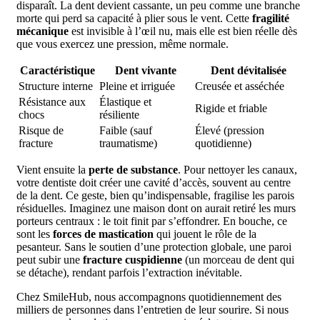
disparaît. La dent devient cassante, un peu comme une branche
morte qui perd sa capacité à plier sous le vent. Cette
fragilité
mécanique
est invisible à l’œil nu, mais elle est bien réelle dès
que vous exercez une pression, même normale.
Caractéristique
Dent vivante
Dent dévitalisée
Structure interne
Pleine et irriguée
Creusée et asséchée
Résistance aux
Élastique et
Rigide et friable
chocs
résiliente
Risque de
Faible (sauf
Élevé (pression
fracture
traumatisme)
quotidienne)
Vient ensuite la
perte de substance
. Pour nettoyer les canaux,
votre dentiste doit créer une cavité d’accès, souvent au centre
de la dent. Ce geste, bien qu’indispensable, fragilise les parois
résiduelles. Imaginez une maison dont on aurait retiré les murs
porteurs centraux : le toit finit par s’effondrer. En bouche, ce
sont les
forces de mastication
qui jouent le rôle de la
pesanteur. Sans le soutien d’une protection globale, une paroi
peut subir une
fracture cuspidienne
(un morceau de dent qui
se détache), rendant parfois l’extraction inévitable.
Chez SmileHub, nous accompagnons quotidiennement des
milliers de personnes dans l’entretien de leur sourire. Si nous