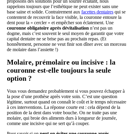
proposons des solutions pour un sourire éclatant, nous
rappelons toujours que l’esthétique ne peut exister sans une
base saine et solide. Contrairement aux
facettes dentaires
qui se
contentent de recouvrir la face visible, la couronne entoure la
dent pour la « cercler » et empêcher son éclatement. Une
couronne obligatoire après dévitalisation
n’est pas un
dogme, mais c’est souvent le seul moyen de garantir que votre
capital dentaire ne se brise pas au prochain repas. (Et
honnêtement, personne ne veut finir son dîner avec un morceau
de molaire dans l’assiette !)
Molaire, prémolaire ou incisive : la
couronne est-elle toujours la seule
option ?
Vous vous demandez probablement si vous pouvez échapper à
la pose d’une prothèse après votre soin. C’est une question
légitime, surtout quand on connaît le coût et le temps nécessaire
à ces interventions. La réponse courte est : cela dépend de la
position de la dent dans votre bouche. On ne traite pas une
molaire, qui broie des aliments durs à longueur de journée,
comme une incisive qui ne sert qu’à couper.
Pour savoir si on
peut on éviter une couronne après