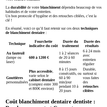
La
durabilité
de votre
blanchiment
dépendra beaucoup de vos
habitudes et de votre entretien.
Un bon protocole d’hygiène et des retouches ciblées, c’est la
clé !
En résumé, voici ce qu’il faut retenir sur ces deux
techniques
de blanchiment dentaire
:
Fourchette
Durée du
Durée des
Technique
indicative du
coût
traitement
résultats
6 à 24 mois
Au fauteuil
1 à 2 séances
avec
(lampe ou
600 à 1200 €
de 20 à 60
entretien
laser)
minutes
régulier
8 à 15 jours
Durable,
Plus accessible
,
consécutifs, ou
surtout si
varie selon le
Gouttières
60 à 90
vous faites
cabinet dentaire
personnalisées
min/jour
des
(comptez entre 300
pendant 10 à
retouches
et 800€ environ)
20 jours
ciblées
Coût blanchiment dentaire dentiste :