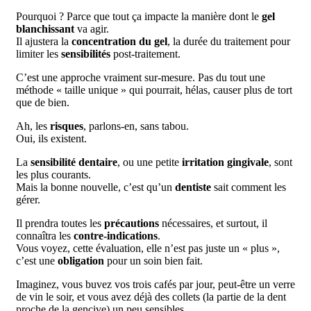
Pourquoi ? Parce que tout ça impacte la manière dont le
gel
blanchissant
va agir.
Il ajustera la
concentration du gel
, la durée du traitement pour
limiter les
sensibilités
post-traitement.
C’est une approche vraiment
sur-mesure. Pas du tout une
méthode « taille unique » qui pourrait, hélas, causer plus de tort
que de bien.
Ah, les
risques
, parlons-en, sans tabou.
Oui, ils existent.
La
sensibilité dentaire
, ou une petite
irritation gingivale
, sont
les plus courants.
Mais la bonne nouvelle, c’est qu’un
dentiste
sait comment les
gérer.
Il prendra toutes les
précautions
nécessaires, et surtout, il
connaîtra les
contre-indications
.
Vous voyez, cette évaluation, elle n’est pas juste un « plus »,
c’est une
obligation
pour un soin bien fait.
Imaginez, vous buvez vos trois cafés par jour, peut-être un verre
de vin le soir, et vous avez déjà des collets (la partie de la dent
proche de la gencive) un peu sensibles.