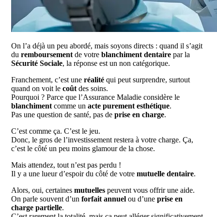
On l’a déjà un peu abordé, mais soyons directs : quand il s’agit
du
remboursement
de votre
blanchiment dentaire
par la
Sécurité Sociale
, la réponse est un non catégorique.
Franchement, c’est une
réalité
qui peut surprendre, surtout
quand on voit le
coût
des soins.
Pourquoi ? Parce que l’Assurance Maladie considère le
blanchiment
comme un
acte purement esthétique
.
Pas une question de santé, pas de
prise en charge
.
C’est comme ça. C’est le jeu.
Donc, le gros de l’investissement restera à votre charge. Ça,
c’est le côté un peu moins glamour de la chose.
Mais attendez, tout n’est pas perdu !
Il y a une lueur d’espoir du côté de votre
mutuelle dentaire
.
Alors, oui, certaines
mutuelles
peuvent vous offrir une aide.
On parle souvent d’un
forfait annuel
ou d’une
prise en
charge partielle
.
C’est rarement la totalité, mais ça peut alléger significativement