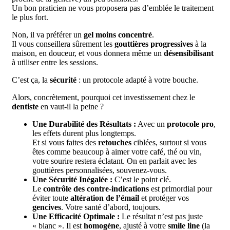
Un bon praticien ne vous proposera pas d’emblée le traitement
le plus fort.
Non, il va préférer un
gel moins concentré
.
Il vous conseillera sûrement les
gouttières progressives
à la
maison, en douceur, et vous donnera même un
désensibilisant
à utiliser entre les sessions.
C’est ça, la
sécurité
: un protocole adapté à
votre bouche.
Alors, concrètement, pourquoi cet investissement chez le
dentiste
en vaut-il la peine ?
Une Durabilité des Résultats :
Avec un
protocole pro
,
les effets durent plus longtemps.
Et si vous faites des
retouches
ciblées, surtout si vous
êtes comme beaucoup à aimer votre café, thé ou vin,
votre sourire restera éclatant. On en parlait avec les
gouttières personnalisées, souvenez-vous.
Une Sécurité Inégalée :
C’est le point clé.
Le
contrôle des contre-indications
est primordial pour
éviter toute
altération de l’émail
et protéger vos
gencives
. Votre santé d’abord, toujours.
Une Efficacité Optimale :
Le résultat n’est pas juste
« blanc ». Il est
homogène
, ajusté à votre
smile line
(la