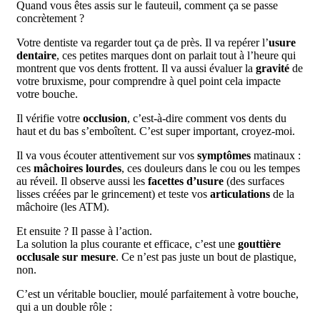
Quand vous êtes assis sur le fauteuil, comment ça se passe
concrètement ?
Votre dentiste va regarder tout ça de près. Il va repérer l’
usure
dentaire
, ces petites marques dont on parlait tout à l’heure qui
montrent que vos dents frottent. Il va aussi évaluer la
gravité
de
votre bruxisme, pour comprendre à quel point cela impacte
votre bouche.
Il vérifie votre
occlusion
, c’est-à-dire comment vos dents du
haut et du bas s’emboîtent. C’est super important, croyez-moi.
Il va vous écouter attentivement sur vos
symptômes
matinaux :
ces
mâchoires lourdes
, ces douleurs dans le cou ou les tempes
au réveil. Il observe aussi les
facettes d’usure
(des surfaces
lisses créées par le grincement) et teste vos
articulations
de la
mâchoire (les ATM).
Et ensuite ? Il passe à l’action.
La solution la plus courante et efficace, c’est une
gouttière
occlusale sur mesure
. Ce n’est pas juste un bout de plastique,
non.
C’est un véritable bouclier, moulé parfaitement à votre bouche,
qui a un double rôle :