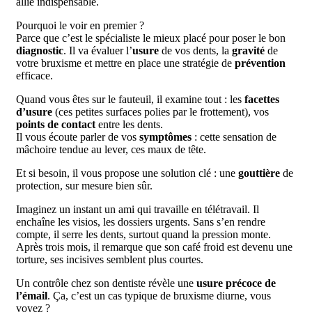
allié indispensable.
Pourquoi le voir en premier ?
Parce que c’est le spécialiste le mieux placé pour poser le bon
diagnostic
. Il va évaluer l’
usure
de vos dents, la
gravité
de
votre bruxisme et mettre en place une stratégie de
prévention
efficace.
Quand vous êtes sur le fauteuil, il examine tout : les
facettes
d’usure
(ces petites surfaces polies par le frottement), vos
points de contact
entre les dents.
Il vous écoute parler de vos
symptômes
: cette sensation de
mâchoire tendue au lever, ces maux de tête.
Et si besoin, il vous propose une solution clé : une
gouttière
de
protection, sur mesure bien sûr.
Imaginez un instant un ami qui travaille en télétravail. Il
enchaîne les visios, les dossiers urgents. Sans s’en rendre
compte, il serre les dents, surtout quand la pression monte.
Après trois mois, il remarque que son café froid est devenu une
torture, ses incisives semblent plus courtes.
Un contrôle chez son dentiste révèle une
usure précoce de
l’émail
. Ça, c’est un cas typique de bruxisme diurne, vous
voyez ?