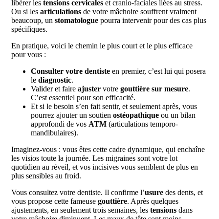
libérer les
tensions cervicales
et cranio-faciales liées au stress.
Ou si les
articulations
de votre mâchoire souffrent vraiment
beaucoup, un
stomatologue
pourra intervenir pour des cas plus
spécifiques.
En pratique, voici le chemin le plus court et le plus efficace
pour vous :
Consulter votre dentiste
en premier, c’est lui qui posera
le
diagnostic
.
Valider et faire
ajuster
votre
gouttière sur mesure
.
C’est essentiel pour son efficacité.
Et si le besoin s’en fait sentir, et seulement après, vous
pourrez ajouter un soutien
ostéopathique
ou un bilan
approfondi de vos
ATM
(articulations temporo-
mandibulaires).
Imaginez-vous : vous êtes cette cadre dynamique, qui enchaîne
les visios toute la journée. Les migraines sont votre lot
quotidien au réveil, et vos incisives vous semblent de plus en
plus sensibles au froid.
Vous consultez votre dentiste. Il confirme l’
usure
des dents, et
vous propose cette fameuse
gouttière
. Après quelques
ajustements, en seulement trois semaines, les
tensions
dans
votre mâchoire diminuent. Les maux de tête sont moins