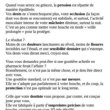
Quand vous serrez ou grincez, la
pression
est répartie de
manière équilibrée.
Vos
dents
ne s’entrechoquent plus, votre
occlusion
(la façon
dont vos dents se rencontrent) est stabilisée, et surtout, l’activité
musculaire intense de votre
mâchoire
diminue, surtout la nuit.
C’est un peu comme mettre votre bouche en mode « veille
prolongée » pour la protéger.
Le résultat ?
Moins de ces
douleurs
lancinantes au réveil, moins de
fissures
invisibles sur l’émail, et une
sensibilité dentaire
qui s’estompe.
Vos dents vous diront merci, croyez-moi.
Vous vous demandez peut-être si une gouttière achetée en
pharmacie ferait l’affaire ?
Honnêtement, ce n’est pas la même chose, et je dois être direct
avec vous.
Une gouttière standard, ce n’est pas
sur mesure
.
Elle ne s’adapte pas parfaitement à votre bouche, et du coup, la
protection
n’est pas optimale sur le long terme.
Celle que votre
dentiste
vous propose, par contre, est conçue
juste pour vous.
Elle est fabriquée à partir d’
empreintes précises
de votre
bouche, souvent via un scan 3D très détaillé.