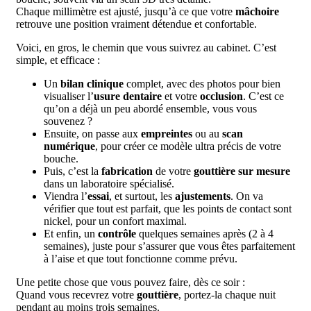
Chaque millimètre est ajusté, jusqu’à ce que votre
mâchoire
retrouve une position vraiment détendue et confortable.
Voici, en gros, le chemin que vous suivrez au cabinet. C’est
simple, et efficace :
Un
bilan clinique
complet, avec des photos pour bien
visualiser l’
usure dentaire
et votre
occlusion
. C’est ce
qu’on a déjà un peu abordé ensemble, vous vous
souvenez ?
Ensuite, on passe aux
empreintes
ou au
scan
numérique
, pour créer ce modèle ultra précis de votre
bouche.
Puis, c’est la
fabrication
de votre
gouttière sur mesure
dans un laboratoire spécialisé.
Viendra l’
essai
, et surtout, les
ajustements
. On va
vérifier que tout est parfait, que les points de contact sont
nickel, pour un confort maximal.
Et enfin, un
contrôle
quelques semaines après (2 à 4
semaines), juste pour s’assurer que vous êtes parfaitement
à l’aise et que tout fonctionne comme prévu.
Une petite chose que vous pouvez faire, dès ce soir :
Quand vous recevrez votre
gouttière
, portez-la chaque nuit
pendant au moins trois semaines.