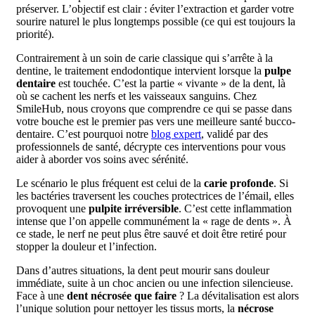
préserver. L’objectif est clair : éviter l’extraction et garder votre
sourire naturel le plus longtemps possible (ce qui est toujours la
priorité).
Contrairement à un soin de carie classique qui s’arrête à la
dentine, le traitement endodontique intervient lorsque la
pulpe
dentaire
est touchée. C’est la partie « vivante » de la dent, là
où se cachent les nerfs et les vaisseaux sanguins. Chez
SmileHub, nous croyons que comprendre ce qui se passe dans
votre bouche est le premier pas vers une meilleure santé bucco-
dentaire. C’est pourquoi notre
blog expert
, validé par des
professionnels de santé, décrypte ces interventions pour vous
aider à aborder vos soins avec sérénité.
Le scénario le plus fréquent est celui de la
carie profonde
. Si
les bactéries traversent les couches protectrices de l’émail, elles
provoquent une
pulpite irréversible
. C’est cette inflammation
intense que l’on appelle communément la « rage de dents ». À
ce stade, le nerf ne peut plus être sauvé et doit être retiré pour
stopper la douleur et l’infection.
Dans d’autres situations, la dent peut mourir sans douleur
immédiate, suite à un choc ancien ou une infection silencieuse.
Face à une
dent nécrosée que faire
? La dévitalisation est alors
l’unique solution pour nettoyer les tissus morts, la
nécrose