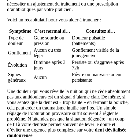
nécessiter un ajustement du traitement ou une prescription
d’antibiotiques par votre praticien.
Voici un récapitulatif pour vous aider à trancher :
Symptôme
C’est normal si…
Consultez si…
Type de
Gêne sourde ou
Douleur pulsatile
douleur
pression
(battements)
Aucun ou très
Gonflement visible de la
Gonflement
léger
joue/gencive
Diminue après 3
Persiste ou s’aggrave après
Évolution
jours
72h
Signes
Fièvre ou mauvaise odeur
Aucun
généraux
persistante
Une douleur qui vous réveille la nuit ou qui ne cède absolument
pas aux antidouleurs est un signal d’alarme clair. De même, si
vous sentez que la dent est « trop haute » en fermant la bouche,
cela peut créer un traumatisme inutile sur l’os. Un simple
réglage de l’obturation provisoire suffit souvent à régler le
problème. N’attendez pas que la situation dégénère : un coup
de fil à votre dentiste permet souvent de lever le doute et
d’éviter une urgence plus complexe sur votre
dent dévitalisée
douloureuse
.