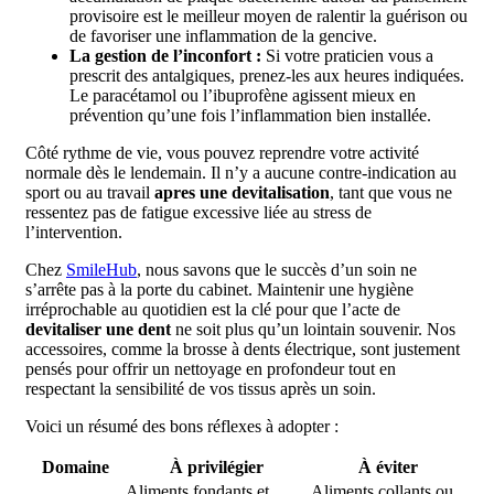
provisoire est le meilleur moyen de ralentir la guérison ou
de favoriser une inflammation de la gencive.
La gestion de l’inconfort :
Si votre praticien vous a
prescrit des antalgiques, prenez-les aux heures indiquées.
Le paracétamol ou l’ibuprofène agissent mieux en
prévention qu’une fois l’inflammation bien installée.
Côté rythme de vie, vous pouvez reprendre votre activité
normale dès le lendemain. Il n’y a aucune contre-indication au
sport ou au travail
apres une devitalisation
, tant que vous ne
ressentez pas de fatigue excessive liée au stress de
l’intervention.
Chez
SmileHub
, nous savons que le succès d’un soin ne
s’arrête pas à la porte du cabinet. Maintenir une hygiène
irréprochable au quotidien est la clé pour que l’acte de
devitaliser une dent
ne soit plus qu’un lointain souvenir. Nos
accessoires, comme la brosse à dents électrique, sont justement
pensés pour offrir un nettoyage en profondeur tout en
respectant la sensibilité de vos tissus après un soin.
Voici un résumé des bons réflexes à adopter :
Domaine
À privilégier
À éviter
Aliments fondants et
Aliments collants ou