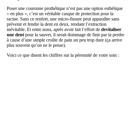
Poser une couronne prothétique n’est pas une option esthétique
« en plus », c’est un véritable casque de protection pour la
racine. Sans ce renfort, une micro-fissure peut apparaître sans
prévenir et fendre la dent en deux, rendant l’extraction
inévitable. Et entre nous, après avoir fait l’effort de
devitaliser
une dent
pour la sauver, il serait dommage de finir par la perdre
à cause d’une simple croûte de pain un peu trop dure (ça arrive
plus souvent qu’on ne le pense).
Voici ce que disent les chiffres sur la pérennité de votre soin :
Type de
Taux de survie à
Risque principal
restauration
10 ans
Usure normale de la
Dent avec couronne
Environ 81,7 %
prothèse
Obturation simple
Très faible à long
Fracture de la
(composite)
terme
structure dentaire
Quelques
Ré-infection et casse
Pansement provisoire
semaines max
immédiate
Le danger est encore plus grand si vous souffrez de bruxisme.
Le stress nous pousse souvent à serrer les mâchoires la nuit,
exerçant une force colossale sur une structure déjà fragilisée.