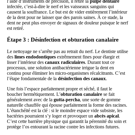
l’aide d’instruments de précision, il retire la
pulpe dentaire
infectée, c’est-à-dire le nerf et les vaisseaux sanguins qui
causent la souffrance. Le but est de vider entièrement l’intérieur
de la dent pour ne laisser que des parois saines. À ce stade, la
dent ne peut plus envoyer de signaux de douleur puisque le nerf
est retiré.
Étape 3 : Désinfection et obturation canalaire
Le nettoyage ne s’arrête pas au retrait du nerf. Le dentiste utilise
des
limes endodontiques
extrêmement fines pour élargir et
lisser l’intérieur des
canaux radiculaires
. Durant tout ce
processus, une solution antibactérienne irrigue la dent en
continu pour éliminer les micro-organismes récalcitrants. C’est
l’étape fondamentale de la
désinfection des canaux
.
Une fois l’espace parfaitement propre et séché, il faut le
boucher hermétiquement. L’
obturation canalaire
se fait
généralement avec de la
gutta-percha
, une sorte de gomme
naturelle chauffée qui épouse parfaitement la forme des racines.
L’étanchéité est la clé : si le moindre espace vide subsiste, les
bactéries pourraient s’y loger et provoquer un
abcès apical
.
C’est cette barrière physique qui garantit la pérennité du soin et
protège l’os entourant la racine contre les infections futures.