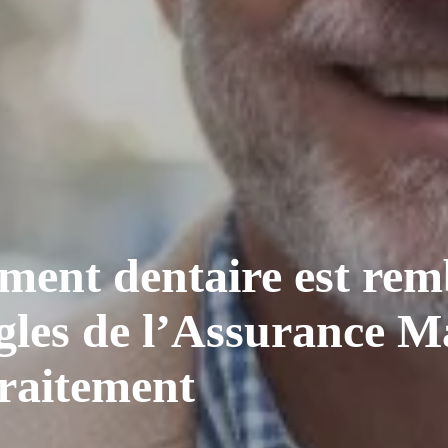
iment dentaire est rem
ègles de l’Assurance M
traitement