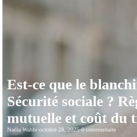
Est-ce que le blanch
Sécurité sociale ? R
mutuelle et coût du 
Nadia Wahbi
·
octobre 28, 2025
·
0 commentaire