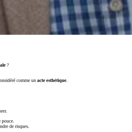
ale
?
st considéré comme un
acte esthétique
.
rer.
e pouce.
ndre de risques.