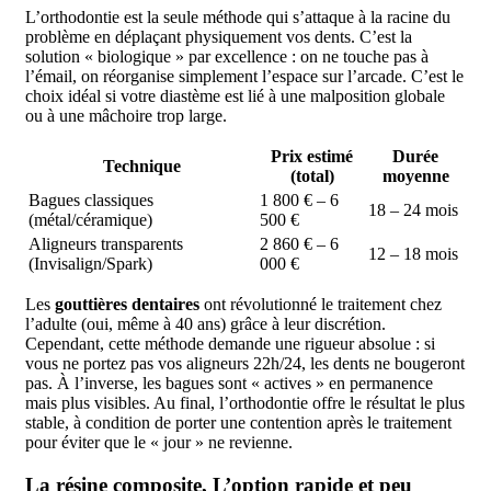
L’orthodontie est la seule méthode qui s’attaque à la racine du
problème en déplaçant physiquement vos dents. C’est la
solution « biologique » par excellence : on ne touche pas à
l’émail, on réorganise simplement l’espace sur l’arcade. C’est le
choix idéal si votre diastème est lié à une malposition globale
ou à une mâchoire trop large.
Prix estimé
Durée
Technique
(total)
moyenne
Bagues classiques
1 800 € – 6
18 – 24 mois
(métal/céramique)
500 €
Aligneurs transparents
2 860 € – 6
12 – 18 mois
(Invisalign/Spark)
000 €
Les
gouttières dentaires
ont révolutionné le traitement chez
l’adulte (oui, même à 40 ans) grâce à leur discrétion.
Cependant, cette méthode demande une rigueur absolue : si
vous ne portez pas vos aligneurs 22h/24, les dents ne bougeront
pas. À l’inverse, les bagues sont « actives » en permanence
mais plus visibles. Au final, l’orthodontie offre le résultat le plus
stable, à condition de porter une contention après le traitement
pour éviter que le « jour » ne revienne.
La résine composite, L’option rapide et peu