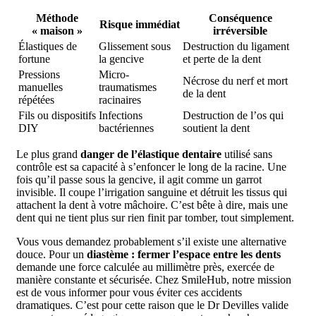
Méthode
Conséquence
Risque immédiat
« maison »
irréversible
Élastiques de
Glissement sous
Destruction du ligament
fortune
la gencive
et perte de la dent
Pressions
Micro-
Nécrose du nerf et mort
manuelles
traumatismes
de la dent
répétées
racinaires
Fils ou dispositifs
Infections
Destruction de l’os qui
DIY
bactériennes
soutient la dent
Le plus grand
danger de l’élastique dentaire
utilisé sans
contrôle est sa capacité à s’enfoncer le long de la racine. Une
fois qu’il passe sous la gencive, il agit comme un garrot
invisible. Il coupe l’irrigation sanguine et détruit les tissus qui
attachent la dent à votre mâchoire. C’est bête à dire, mais une
dent qui ne tient plus sur rien finit par tomber, tout simplement.
Vous vous demandez probablement s’il existe une alternative
douce. Pour un
diastème : fermer l’espace entre les dents
demande une force calculée au millimètre près, exercée de
manière constante et sécurisée. Chez SmileHub, notre mission
est de vous informer pour vous éviter ces accidents
dramatiques. C’est pour cette raison que le Dr Devilles valide