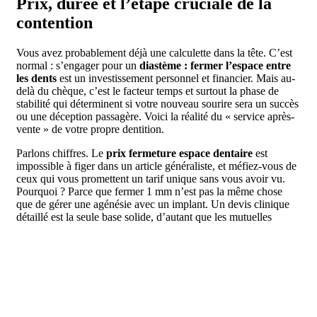
Prix, durée et l’étape cruciale de la
contention
Vous avez probablement déjà une calculette dans la tête. C’est
normal : s’engager pour un
diastème : fermer l’espace entre
les dents
est un investissement personnel et financier. Mais au-
delà du chèque, c’est le facteur temps et surtout la phase de
stabilité qui déterminent si votre nouveau sourire sera un succès
ou une déception passagère. Voici la réalité du « service après-
vente » de votre propre dentition.
Parlons chiffres. Le
prix fermeture espace dentaire
est
impossible à figer dans un article généraliste, et méfiez-vous de
ceux qui vous promettent un tarif unique sans vous avoir vu.
Pourquoi ? Parce que fermer 1 mm n’est pas la même chose
que de gérer une agénésie avec un implant. Un devis clinique
détaillé est la seule base solide, d’autant que les mutuelles
remboursent rarement l’orthodontie adulte ou les facettes
esthétiques. Côté calendrier, la
durée traitement diastème
varie de 30 minutes pour un composite à plus de 24 mois pour
une orthodontie complexe visant le
diastème : fermer l’espace
entre les dents
de manière structurelle.
Type de
Engagement
Nécessité de contention