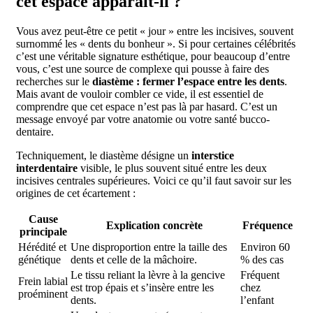
cet espace apparaît-il ?
Vous avez peut-être ce petit « jour » entre les incisives, souvent
surnommé les « dents du bonheur ». Si pour certaines célébrités
c’est une véritable signature esthétique, pour beaucoup d’entre
vous, c’est une source de complexe qui pousse à faire des
recherches sur le
diastème : fermer l’espace entre les dents
.
Mais avant de vouloir combler ce vide, il est essentiel de
comprendre que cet espace n’est pas là par hasard. C’est un
message envoyé par votre anatomie ou votre santé bucco-
dentaire.
Techniquement, le diastème désigne un
interstice
interdentaire
visible, le plus souvent situé entre les deux
incisives centrales supérieures. Voici ce qu’il faut savoir sur les
origines de cet écartement :
Cause
Explication concrète
Fréquence
principale
Hérédité et
Une disproportion entre la taille des
Environ 60
génétique
dents et celle de la mâchoire.
% des cas
Le tissu reliant la lèvre à la gencive
Fréquent
Frein labial
est trop épais et s’insère entre les
chez
proéminent
dents.
l’enfant