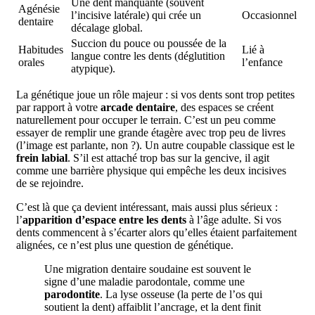
Une dent manquante (souvent
Agénésie
l’incisive latérale) qui crée un
Occasionnel
dentaire
décalage global.
Succion du pouce ou poussée de la
Habitudes
Lié à
langue contre les dents (déglutition
orales
l’enfance
atypique).
La génétique joue un rôle majeur : si vos dents sont trop petites
par rapport à votre
arcade dentaire
, des espaces se créent
naturellement pour occuper le terrain. C’est un peu comme
essayer de remplir une grande étagère avec trop peu de livres
(l’image est parlante, non ?). Un autre coupable classique est le
frein labial
. S’il est attaché trop bas sur la gencive, il agit
comme une barrière physique qui empêche les deux incisives
de se rejoindre.
C’est là que ça devient intéressant, mais aussi plus sérieux :
l’
apparition d’espace entre les dents
à l’âge adulte. Si vos
dents commencent à s’écarter alors qu’elles étaient parfaitement
alignées, ce n’est plus une question de génétique.
Une migration dentaire soudaine est souvent le
signe d’une maladie parodontale, comme une
parodontite
. La lyse osseuse (la perte de l’os qui
soutient la dent) affaiblit l’ancrage, et la dent finit