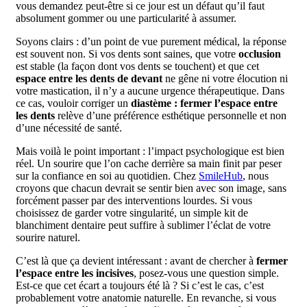
vous demandez peut-être si ce jour est un défaut qu’il faut
absolument gommer ou une particularité à assumer.
Soyons clairs : d’un point de vue purement médical, la réponse
est souvent non. Si vos dents sont saines, que votre
occlusion
est stable (la façon dont vos dents se touchent) et que cet
espace entre les dents de devant
ne gêne ni votre élocution ni
votre mastication, il n’y a aucune urgence thérapeutique. Dans
ce cas, vouloir corriger un
diastème : fermer l’espace entre
les dents
relève d’une préférence esthétique personnelle et non
d’une nécessité de santé.
Mais voilà le point important : l’impact psychologique est bien
réel. Un sourire que l’on cache derrière sa main finit par peser
sur la confiance en soi au quotidien. Chez
SmileHub
, nous
croyons que chacun devrait se sentir bien avec son image, sans
forcément passer par des interventions lourdes. Si vous
choisissez de garder votre singularité, un simple kit de
blanchiment dentaire peut suffire à sublimer l’éclat de votre
sourire naturel.
C’est là que ça devient intéressant : avant de chercher à
fermer
l’espace entre les incisives
, posez-vous une question simple.
Est-ce que cet écart a toujours été là ? Si c’est le cas, c’est
probablement votre anatomie naturelle. En revanche, si vous