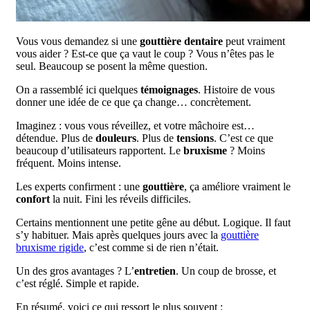
Vous vous demandez si une
gouttière dentaire
peut vraiment
vous aider ? Est-ce que ça vaut le coup ? Vous n’êtes pas le
seul. Beaucoup se posent la même question.
On a rassemblé ici quelques
témoignages
. Histoire de vous
donner une idée de ce que ça change… concrètement.
Imaginez : vous vous réveillez, et votre mâchoire est…
détendue. Plus de
douleurs
. Plus de
tensions
. C’est ce que
beaucoup d’utilisateurs rapportent. Le
bruxisme
? Moins
fréquent. Moins intense.
Les experts confirment : une
gouttière
, ça améliore vraiment le
confort
la nuit. Fini les réveils difficiles.
Certains mentionnent une petite gêne au début. Logique. Il faut
s’y habituer. Mais après quelques jours avec la
gouttière
bruxisme rigide
, c’est comme si de rien n’était.
Un des gros avantages ? L’
entretien
. Un coup de brosse, et
c’est réglé. Simple et rapide.
En résumé, voici ce qui ressort le plus souvent :