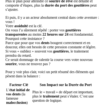
Plus le plan pour atteindre ce
sourire de rêve
est détaillé et
comporte d’étapes, plus la
durée du port des gouttières
peut
s’ajuster.
Et puis, il y a un acteur absolument central dans cette aventure :
vous !
Votre
assiduité
est la clé.
On vous l’a sûrement répété : porter vos
gouttières
transparentes
au moins
22 heures sur 24
est fondamental.
Pourquoi cette insistance ?
Parce que pour que vos
dents
bougent correctement et en
douceur, elles ont besoin de cette pression constante et légère.
Si vous « oubliez » souvent vos
gouttières
, le traitement
prendra du retard.
Ce serait dommage de ralentir la course vers votre nouveau
sourire
, vous ne trouvez pas ?
Pour y voir plus clair, voici un petit résumé des éléments qui
pèsent dans la balance :
Facteur Clé
Son Impact sur la Durée du Port
L’
état initial de
Plus le « travail » de départ est important,
vos dents
(la
plus le
traitement
peut s’étaler. C’est une
fameuse
question de logique.
malocclusion
)