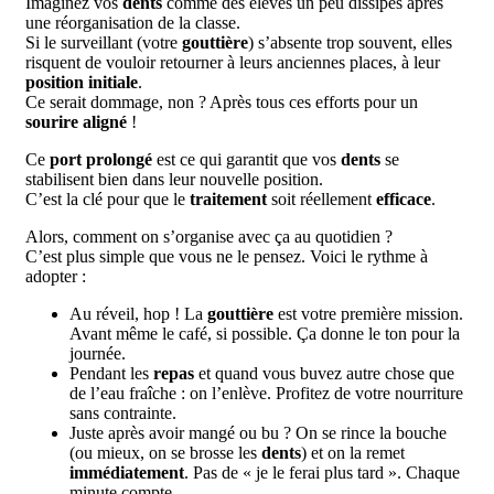
Imaginez vos
dents
comme des élèves un peu dissipés après
une réorganisation de la classe.
Si le surveillant (votre
gouttière
) s’absente trop souvent, elles
risquent de vouloir retourner à leurs anciennes places, à leur
position initiale
.
Ce serait dommage, non ? Après tous ces efforts pour un
sourire aligné
!
Ce
port prolongé
est ce qui garantit que vos
dents
se
stabilisent bien dans leur nouvelle position.
C’est la clé pour que le
traitement
soit réellement
efficace
.
Alors, comment on s’organise avec ça au quotidien ?
C’est plus simple que vous ne le pensez. Voici le rythme à
adopter :
Au réveil, hop ! La
gouttière
est votre première mission.
Avant même le café, si possible. Ça donne le ton pour la
journée.
Pendant les
repas
et quand vous buvez autre chose que
de l’eau fraîche : on l’enlève. Profitez de votre nourriture
sans contrainte.
Juste après avoir mangé ou bu ? On se rince la bouche
(ou mieux, on se brosse les
dents
) et on la remet
immédiatement
. Pas de « je le ferai plus tard ». Chaque
minute compte.