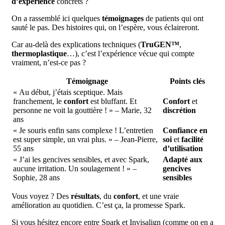
d’expérience
concrets ?
On a rassemblé ici quelques
témoignages
de patients qui ont
sauté le pas. Des histoires qui, on l’espère, vous éclaireront.
Car au-delà des explications techniques (
TruGEN™
,
thermoplastique
…), c’est l’expérience vécue qui compte
vraiment, n’est-ce pas ?
Témoignage
Points clés
« Au début, j’étais sceptique. Mais
franchement, le
confort
est bluffant. Et
Confort
et
personne ne voit la gouttière ! » – Marie, 32
discrétion
ans
« Je souris enfin sans complexe ! L’entretien
Confiance en
est super simple, un vrai plus. » – Jean-Pierre,
soi
et
facilité
55 ans
d’utilisation
« J’ai les gencives sensibles, et avec Spark,
Adapté aux
aucune irritation. Un soulagement ! » –
gencives
Sophie, 28 ans
sensibles
Vous voyez ? Des
résultats
, du
confort
, et une vraie
amélioration au quotidien. C’est ça, la promesse Spark.
Si vous hésitez encore entre Spark et Invisalign (comme on en a