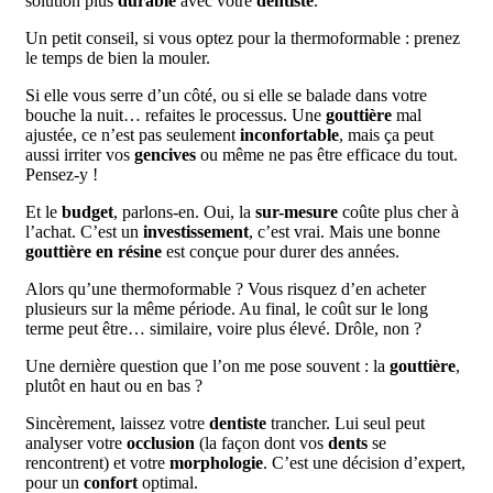
solution plus
durable
avec votre
dentiste
.
Un petit conseil, si vous optez pour la thermoformable : prenez
le temps de bien la mouler.
Si elle vous serre d’un côté, ou si elle se balade dans votre
bouche la nuit… refaites le processus. Une
gouttière
mal
ajustée, ce n’est pas seulement
inconfortable
, mais ça peut
aussi irriter vos
gencives
ou même ne pas être efficace du tout.
Pensez-y !
Et le
budget
, parlons-en. Oui, la
sur-mesure
coûte plus cher à
l’achat. C’est un
investissement
, c’est vrai. Mais une bonne
gouttière en résine
est conçue pour durer des années.
Alors qu’une thermoformable ? Vous risquez d’en acheter
plusieurs sur la même période. Au final, le coût sur le long
terme peut être… similaire, voire plus élevé. Drôle, non ?
Une dernière question que l’on me pose souvent : la
gouttière
,
plutôt en haut ou en bas ?
Sincèrement, laissez votre
dentiste
trancher. Lui seul peut
analyser votre
occlusion
(la façon dont vos
dents
se
rencontrent) et votre
morphologie
. C’est une décision d’expert,
pour un
confort
optimal.