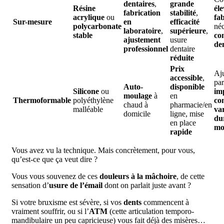
dentaires
,
grande
Résine
éle
fabrication
stabilité
,
acrylique
ou
fa
Sur-mesure
en
efficacité
polycarbonate
néc
laboratoire
,
supérieure
,
stable
co
ajustement
usure
de
professionnel
dentaire
réduite
Prix
Aj
accessible
,
par
Auto-
disponible
Silicone
ou
im
moulage
à
en
Thermoformable
polyéthylène
co
chaud à
pharmacie/en
malléable
va
domicile
ligne, mise
dur
en place
mo
rapide
Vous avez vu la technique. Mais concrètement, pour vous,
qu’est-ce que ça veut dire ?
Vous vous souvenez de ces
douleurs à la mâchoire
, de cette
sensation d’
usure de l’émail
dont on parlait juste avant ?
Si votre bruxisme est sévère, si vos
dents
commencent à
vraiment souffrir, ou si l’
ATM
(cette articulation temporo-
mandibulaire un peu capricieuse) vous fait déjà des misères…