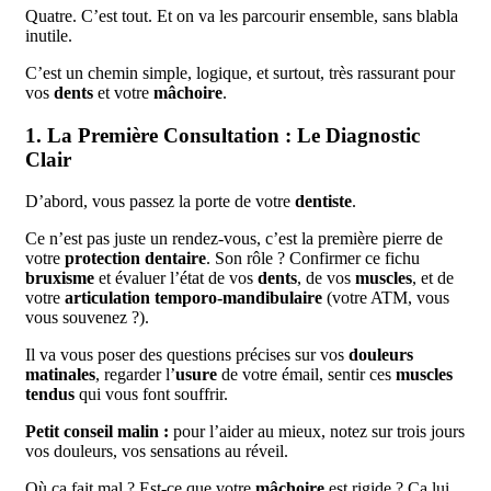
Quatre. C’est tout. Et on va les parcourir ensemble, sans blabla
inutile.
C’est un chemin simple, logique, et surtout, très rassurant pour
vos
dents
et votre
mâchoire
.
1. La Première Consultation : Le Diagnostic
Clair
D’abord, vous passez la porte de votre
dentiste
.
Ce n’est pas juste un rendez-vous, c’est la première pierre de
votre
protection dentaire
. Son rôle ? Confirmer ce fichu
bruxisme
et évaluer l’état de vos
dents
, de vos
muscles
, et de
votre
articulation temporo-mandibulaire
(votre ATM, vous
vous souvenez ?).
Il va vous poser des questions précises sur vos
douleurs
matinales
, regarder l’
usure
de votre émail, sentir ces
muscles
tendus
qui vous font souffrir.
Petit conseil malin :
pour l’aider au mieux, notez sur trois jours
vos douleurs, vos sensations au réveil.
Où ça fait mal ? Est-ce que votre
mâchoire
est rigide ? Ça lui