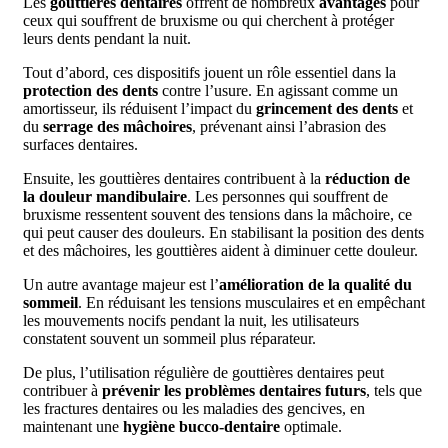
Les
gouttières dentaires
offrent de nombreux
avantages
pour
ceux qui souffrent de bruxisme ou qui cherchent à protéger
leurs dents pendant la nuit.
Tout d’abord, ces dispositifs jouent un rôle essentiel dans la
protection des dents
contre l’usure. En agissant comme un
amortisseur, ils réduisent l’impact du
grincement des dents
et
du
serrage des mâchoires
, prévenant ainsi l’abrasion des
surfaces dentaires.
Ensuite, les gouttières dentaires contribuent à la
réduction de
la douleur mandibulaire
. Les personnes qui souffrent de
bruxisme ressentent souvent des tensions dans la mâchoire, ce
qui peut causer des douleurs. En stabilisant la position des dents
et des mâchoires, les gouttières aident à diminuer cette douleur.
Un autre avantage majeur est l’
amélioration de la qualité du
sommeil
. En réduisant les tensions musculaires et en empêchant
les mouvements nocifs pendant la nuit, les utilisateurs
constatent souvent un sommeil plus réparateur.
De plus, l’utilisation régulière de gouttières dentaires peut
contribuer à
prévenir les problèmes dentaires futurs
, tels que
les fractures dentaires ou les maladies des gencives, en
maintenant une
hygiène bucco-dentaire
optimale.