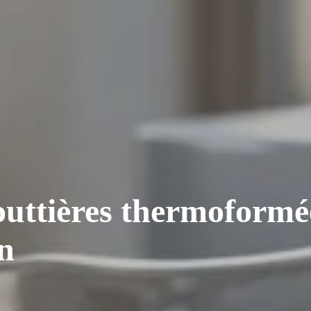
outtières thermoformée
en