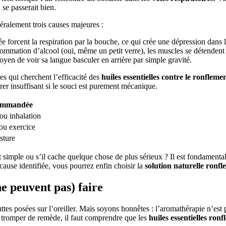
 se passerait bien.
néralement trois causes majeures :
 forcent la respiration par la bouche, ce qui crée une dépression dans 
sommation d’alcool (oui, même un petit verre), les muscles se détendent 
oyen de voir sa langue basculer en arrière par simple gravité.
qui cherchent l’efficacité des
huiles essentielles contre le ronfleme
érer insuffisant si le souci est purement mécanique.
ommandée
ou inhalation
 ou exercice
sture
imple ou s’il cache quelque chose de plus sérieux ? Il est fondamenta
cause identifiée, vous pourrez enfin choisir la
solution naturelle ronf
ne peuvent pas) faire
s posées sur l’oreiller. Mais soyons honnêtes : l’aromathérapie n’est pas
s tromper de remède, il faut comprendre que les
huiles essentielles ron