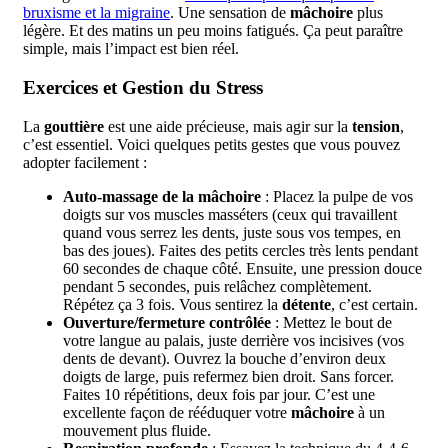
bruxisme et la migraine
. Une sensation de
mâchoire
plus
légère. Et des matins un peu moins fatigués. Ça peut paraître
simple, mais l’impact est bien réel.
Exercices et Gestion du Stress
La
gouttière
est une aide précieuse, mais agir sur la
tension
,
c’est essentiel. Voici quelques petits gestes que vous pouvez
adopter facilement :
Auto-massage de la mâchoire
: Placez la pulpe de vos
doigts sur vos muscles masséters (ceux qui travaillent
quand vous serrez les dents, juste sous vos tempes, en
bas des joues). Faites des petits cercles très lents pendant
60 secondes de chaque côté. Ensuite, une pression douce
pendant 5 secondes, puis relâchez complètement.
Répétez ça 3 fois. Vous sentirez la
détente
, c’est certain.
Ouverture/fermeture contrôlée
: Mettez le bout de
votre langue au palais, juste derrière vos incisives (vos
dents de devant). Ouvrez la bouche d’environ deux
doigts de large, puis refermez bien droit. Sans forcer.
Faites 10 répétitions, deux fois par jour. C’est une
excellente façon de rééduquer votre
mâchoire
à un
mouvement plus fluide.