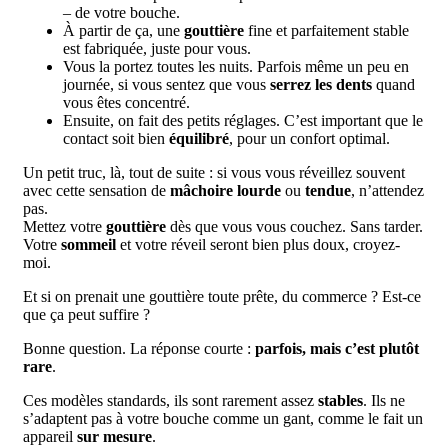
– de votre bouche.
À partir de ça, une
gouttière
fine et parfaitement stable
est fabriquée, juste pour vous.
Vous la portez toutes les nuits. Parfois même un peu en
journée, si vous sentez que vous
serrez les dents
quand
vous êtes concentré.
Ensuite, on fait des petits réglages. C’est important que le
contact soit bien
équilibré
, pour un confort optimal.
Un petit truc, là, tout de suite : si vous vous réveillez souvent
avec cette sensation de
mâchoire lourde
ou
tendue
, n’attendez
pas.
Mettez votre
gouttière
dès que vous vous couchez. Sans tarder.
Votre
sommeil
et votre réveil seront bien plus doux, croyez-
moi.
Et si on prenait une gouttière toute prête, du commerce ? Est-ce
que ça peut suffire ?
Bonne question. La réponse courte :
parfois, mais c’est plutôt
rare
.
Ces modèles standards, ils sont rarement assez
stables
. Ils ne
s’adaptent pas à votre bouche comme un gant, comme le fait un
appareil
sur mesure
.