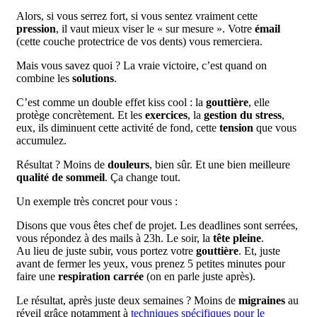
Alors, si vous serrez fort, si vous sentez vraiment cette
pression
, il vaut mieux viser le « sur mesure ». Votre
émail
(cette couche protectrice de vos dents) vous remerciera.
Mais vous savez quoi ? La vraie victoire, c’est quand on
combine les
solutions
.
C’est comme un double effet kiss cool : la
gouttière
, elle
protège concrètement. Et les
exercices
, la
gestion du stress
,
eux, ils diminuent cette activité de fond, cette
tension
que vous
accumulez.
Résultat ? Moins de
douleurs
, bien sûr. Et une bien meilleure
qualité de sommeil
. Ça change tout.
Un exemple très concret pour vous :
Disons que vous êtes chef de projet. Les deadlines sont serrées,
vous répondez à des mails à 23h. Le soir, la
tête pleine
.
Au lieu de juste subir, vous portez votre
gouttière
. Et, juste
avant de fermer les yeux, vous prenez 5 petites minutes pour
faire une
respiration carrée
(on en parle juste après).
Le résultat, après juste deux semaines ? Moins de
migraines
au
réveil grâce notamment à
techniques spécifiques pour le