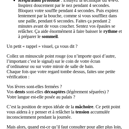
Respiration profonde
: Essayez la technique du 4-4-6.
Inspirez doucement par le nez pendant 4 secondes.
Bloquez votre souffle pendant 4 secondes. Puis expirez
lentement par la bouche, comme si vous souffliez dans
une paille, pendant 6 secondes. Faites ça pendant 2
minutes avant de vous coucher. Sentez vos épaules se
relâcher. Ça aide énormément à faire baisser le
rythme
et
à préparer le
sommeil
.
Un petit « rappel » visuel, ça vous dit ?
Collez un minuscule point rouge (ou n’importe quoi d’autre,
l’important c’est le signal) sur le coin de votre écran
d’ordinateur ou sur votre miroir de salle de bain.
Chaque fois que votre regard tombe dessus, faites une petite
vérification :
Vos lèvres sont-elles fermées ?
Vos
dents
sont-elles
décoaptées
(légèrement séparées) ?
Votre langue est-elle posée au palais ?
C’est la position de repos idéale de la
mâchoire
. Ce petit point
vous aidera à y penser et à relâcher la
tension
accumulée
inconsciemment pendant la journée.
Mais alors, quand est-ce qu’il faut consulter pour aller plus loin,