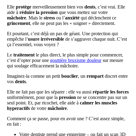
Elle
protège
merveilleusement bien vos
dents
, c’est vrai. Elle
aide à
réduire la pression
que vous mettez sur votre
mâchoire
. Mais le
stress
ou l’
anxiété
qui déclenchent ce
grincement
, elle ne peut pas les « soigner » directement.
Et pourtant, c’est déjà un pas de géant. Une protection qui
empêche l’
usure irréversible
de s’aggraver chaque nuit. C’est
ça l’essentiel, vous voyez ?
Le
traitement
le plus direct, le plus simple pour commencer,
c’est d’opter pour une
gouttière bruxisme douleur
sur mesure
qui soulage efficacement la mâchoire.
Imaginez-la comme un petit
bouclier
, un
rempart
discret entre
vos
dents
.
Elle ne fait pas que les séparer : elle va aussi
répartir les forces
uniformément, pour que la
pression
ne se concentre pas sur un
seul point. Et, par ricochet, elle aide à
calmer les muscles
hyperactifs
de votre
mâchoire
.
Comment ça se passe, pour en avoir une ? C’est assez simple,
en fait :
Votre dentiste prend une empreinte – ou fait un scan 3D