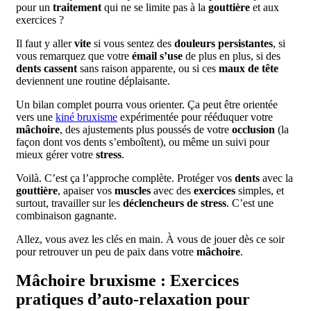
pour un
traitement
qui ne se limite pas à la
gouttière
et aux
exercices ?
Il faut y aller
vite
si vous sentez des
douleurs persistantes
, si
vous remarquez que votre
émail s’use
de plus en plus, si des
dents cassent
sans raison apparente, ou si ces
maux de tête
deviennent une routine déplaisante.
Un bilan complet pourra vous orienter. Ça peut être orientée
vers une
kiné bruxisme
expérimentée pour rééduquer votre
mâchoire
, des ajustements plus poussés de votre
occlusion
(la
façon dont vos dents s’emboîtent), ou même un suivi pour
mieux gérer votre
stress
.
Voilà. C’est ça l’approche complète. Protéger vos
dents
avec la
gouttière
, apaiser vos
muscles
avec des
exercices
simples, et
surtout, travailler sur les
déclencheurs de stress
. C’est une
combinaison gagnante.
Allez, vous avez les clés en main. À vous de jouer dès ce soir
pour retrouver un peu de paix dans votre
mâchoire
.
Mâchoire bruxisme : Exercices
pratiques d’auto-relaxation pour