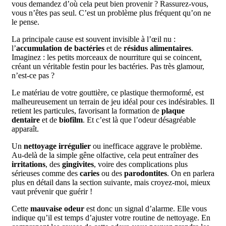
vous demandez d’où cela peut bien provenir ? Rassurez-vous,
vous n’êtes pas seul. C’est un problème plus fréquent qu’on ne
le pense.
La principale cause est souvent invisible à l’œil nu :
l’
accumulation de bactéries
et de
résidus alimentaires
.
Imaginez : les petits morceaux de nourriture qui se coincent,
créant un véritable festin pour les bactéries. Pas très glamour,
n’est-ce pas ?
Le matériau de votre gouttière, ce plastique thermoformé, est
malheureusement un terrain de jeu idéal pour ces indésirables. Il
retient les particules, favorisant la formation de
plaque
dentaire
et de
biofilm
. Et c’est là que l’odeur désagréable
apparaît.
Un
nettoyage irrégulier
ou inefficace aggrave le problème.
Au-delà de la simple gêne olfactive, cela peut entraîner des
irritations
, des
gingivites
, voire des complications plus
sérieuses comme des
caries
ou des
parodontites
. On en parlera
plus en détail dans la section suivante, mais croyez-moi, mieux
vaut prévenir que guérir !
Cette
mauvaise odeur
est donc un signal d’alarme. Elle vous
indique qu’il est temps d’ajuster votre routine de nettoyage. En