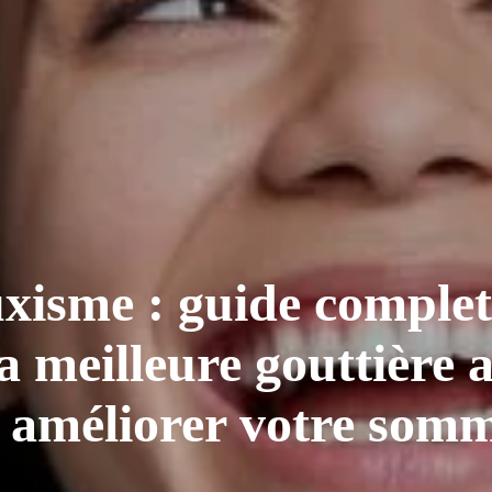
uxisme : guide comple
la meilleure gouttière
t améliorer votre somm