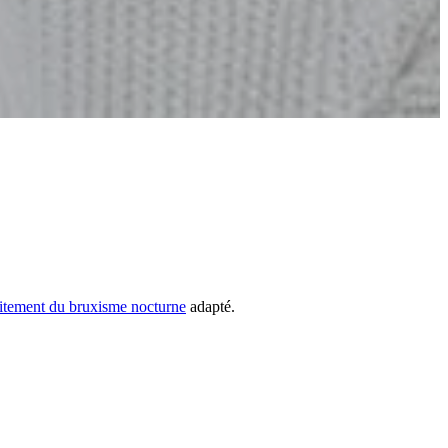
aitement du bruxisme nocturne
adapté.