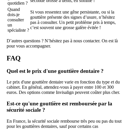
seconde brosse à dents, en somme !
quotidien ?
Quand
Si vous ressentez une gêne persistante, ou si la
dois-je
gouttière présente des signes d’usure, n’hésitez
consulter
pas à consulter. Un petit problème pris à temps,
un
c’est souvent une grosse galère évitée !
spécialiste ?
D’autres questions ? N’hésitez pas à nous contacter. On est là
pour vous accompagner.
FAQ
Quel est le prix d'une gouttière dentaire ?
Le prix d'une gouttière dentaire varie en fonction du type et du
cabinet. En général, attendez-vous à payer entre 100 et 300
euros. Des options comme Invisalign peuvent coûter plus cher.
Est-ce qu'une gouttière est remboursée par la
sécurité sociale ?
En France, la sécurité sociale rembourse très peu ou pas du tout
pour les gouttières dentaires, sauf pour certains cas