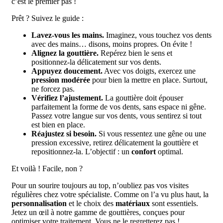
c’est le premier pas !
Prêt ? Suivez le guide :
Lavez-vous les mains.
Imaginez, vous touchez vos dents
avec des mains… disons, moins propres. On évite !
Alignez la gouttière.
Repérez bien le sens et
positionnez-la délicatement sur vos dents.
Appuyez doucement.
Avec vos doigts, exercez une
pression modérée
pour bien la mettre en place. Surtout,
ne forcez pas.
Vérifiez l’ajustement.
La gouttière doit épouser
parfaitement la forme de vos dents, sans espace ni gêne.
Passez votre langue sur vos dents, vous sentirez si tout
est bien en place.
Réajustez si besoin.
Si vous ressentez une gêne ou une
pression excessive, retirez délicatement la gouttière et
repositionnez-la. L’objectif : un
confort
optimal.
Et voilà ! Facile, non ?
Pour un sourire toujours au top, n’oubliez pas vos visites
régulières chez votre spécialiste. Comme on l’a vu plus haut, la
personnalisation
et le choix des
matériaux
sont essentiels.
Jetez un œil à notre gamme de gouttières, conçues pour
optimiser votre traitement. Vous ne le regretterez pas !