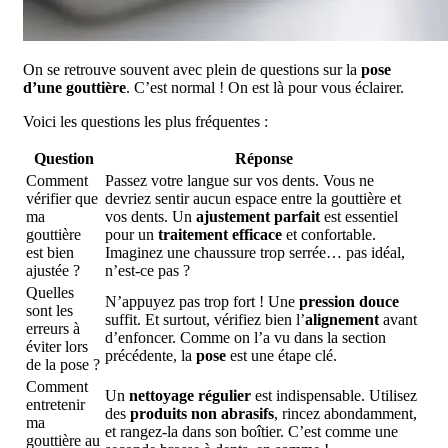
On se retrouve souvent avec plein de questions sur la
pose
d’une gouttière
. C’est normal ! On est là pour vous éclairer.
Voici les questions les plus fréquentes :
Question
Réponse
Comment
Passez votre langue sur vos dents. Vous ne
vérifier que
devriez sentir aucun espace entre la gouttière et
ma
vos dents. Un
ajustement parfait
est essentiel
gouttière
pour un
traitement efficace
et confortable.
est bien
Imaginez une chaussure trop serrée… pas idéal,
ajustée ?
n’est-ce pas ?
Quelles
N’appuyez pas trop fort ! Une
pression douce
sont les
suffit. Et surtout, vérifiez bien l’
alignement
avant
erreurs à
d’enfoncer. Comme on l’a vu dans la section
éviter lors
précédente, la
pose
est une étape clé.
de la pose ?
Comment
Un
nettoyage régulier
est indispensable. Utilisez
entretenir
des
produits non abrasifs
, rincez abondamment,
ma
et rangez-la dans son boîtier. C’est comme une
gouttière au