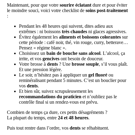
Maintenant, pour que votre
sourire éclatant
dure et pour éviter
le moindre souci, voici votre checklist de
soins post-traitement
:
Pendant les 48 heures qui suivent, dites adieu aux
extrêmes : ni boissons
très chaudes
ni glaces agressives.
Évitez également les
aliments et boissons colorantes
sur
cette période : café noir, thé, vin rouge, curry, betterave…
Pensez « régime blanc ».
Choisissez un
bain de bouche sans alcool
. L’alcool, ça
irrite, et vos
gencives
ont besoin de douceur.
Votre brosse à
dents
? Une
brosse souple
, s’il vous plaît.
Et une pression légère.
Le soir, n’hésitez pas à appliquer un
gel fluoré
ou
reminéralisant pendant 5 minutes. C’est un bouclier pour
vos
dents
.
Et bien sûr, suivez scrupuleusement les
recommandations du praticien
et n’oubliez pas le
contrôle final si un rendez-vous est prévu.
Combien de temps ça dure, ces petits désagréments ?
La plupart du temps, entre
24 et 48 heures
.
Puis tout rentre dans l’ordre, vos
dents
se réhabituent.