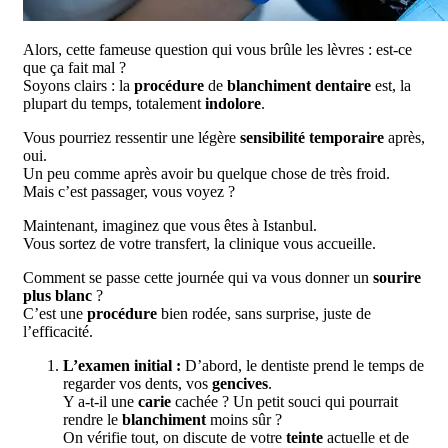
Alors, cette fameuse question qui vous brûle les lèvres : est-ce
que ça fait mal ?
Soyons clairs : la
procédure
de
blanchiment dentaire
est, la
plupart du temps, totalement
indolore
.
Vous pourriez ressentir une légère
sensibilité temporaire
après,
oui.
Un peu comme après avoir bu quelque chose de très froid.
Mais c’est passager, vous voyez ?
Maintenant, imaginez que vous êtes à Istanbul.
Vous sortez de votre transfert, la clinique vous accueille.
Comment se passe cette journée qui va vous donner un
sourire
plus blanc
?
C’est une
procédure
bien rodée, sans surprise, juste de
l’efficacité.
L’examen initial :
D’abord, le dentiste prend le temps de
regarder vos dents, vos
gencives
.
Y a-t-il une
carie
cachée ? Un petit souci qui pourrait
rendre le
blanchiment
moins sûr ?
On vérifie tout, on discute de votre
teinte
actuelle et de