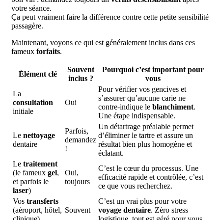
votre séance.
Ça peut vraiment faire la différence contre cette petite sensibilité
passagère.
Maintenant, voyons ce qui est généralement inclus dans ces
fameux
forfaits
.
Souvent
Pourquoi c’est important pour
Élément clé
inclus ?
vous
Pour vérifier vos gencives et
La
s’assurer qu’aucune carie ne
consultation
Oui
contre-indique le
blanchiment
.
initiale
Une étape indispensable.
Un détartrage préalable permet
Parfois,
Le
nettoyage
d’éliminer le tartre et assure un
demandez
dentaire
résultat bien plus homogène et
!
éclatant.
Le
traitement
C’est le cœur du processus. Une
(le fameux
gel
,
Oui,
efficacité rapide et contrôlée, c’est
et parfois le
toujours
ce que vous recherchez.
laser
)
Vos
transferts
C’est un vrai plus pour votre
(aéroport, hôtel,
Souvent
voyage dentaire
. Zéro stress
clinique)
logistique, tout est géré pour vous.