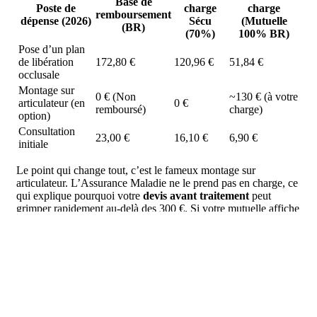
Base de
Poste de
charge
charge
remboursement
dépense (2026)
Sécu
(Mutuelle
(BR)
(70%)
100% BR)
Pose d’un plan
de libération
172,80 €
120,96 €
51,84 €
occlusale
Montage sur
0 € (Non
~130 € (à votre
articulateur (en
0 €
remboursé)
charge)
option)
Consultation
23,00 €
16,10 €
6,90 €
initiale
Le point qui change tout, c’est le fameux montage sur
articulateur. L’Assurance Maladie ne le prend pas en charge, ce
qui explique pourquoi votre
devis avant traitement
peut
grimper rapidement au-delà des 300 €. Si votre mutuelle affiche
une couverture à « 100 % », cela signifie qu’elle complète les
30 % restants de la base de remboursement (soit 51,84 €), mais
elle ne couvrira pas forcément les dépassements d’honoraires
ou les actes non remboursés.
Pour éviter les déconvenues, vérifiez que votre devis comporte
bien ces mentions obligatoires (obligatoires dès 70 € de frais) :