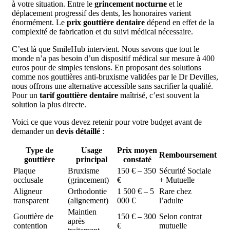
à votre situation. Entre le
grincement nocturne
et le
déplacement progressif des dents, les honoraires varient
énormément. Le
prix gouttière dentaire
dépend en effet de la
complexité de fabrication et du suivi médical nécessaire.
C’est là que SmileHub intervient. Nous savons que tout le
monde n’a pas besoin d’un dispositif médical sur mesure à 400
euros pour de simples tensions. En proposant des solutions
comme nos gouttières anti-bruxisme validées par le Dr Devilles,
nous offrons une alternative accessible sans sacrifier la qualité.
Pour un
tarif gouttière dentaire
maîtrisé, c’est souvent la
solution la plus directe.
Voici ce que vous devez retenir pour votre budget avant de
demander un
devis détaillé
:
Type de
Usage
Prix moyen
Remboursement
gouttière
principal
constaté
Plaque
Bruxisme
150 € – 350
Sécurité Sociale
occlusale
(grincement)
€
+ Mutuelle
Aligneur
Orthodontie
1 500 € – 5
Rare chez
transparent
(alignement)
000 €
l’adulte
Maintien
Gouttière de
150 € – 300
Selon contrat
après
contention
€
mutuelle