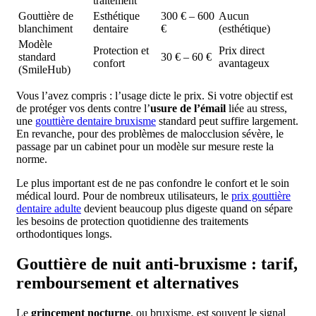
traitement
Gouttière de
Esthétique
300 € – 600
Aucun
blanchiment
dentaire
€
(esthétique)
Modèle
Protection et
Prix direct
standard
30 € – 60 €
confort
avantageux
(SmileHub)
Vous l’avez compris : l’usage dicte le prix. Si votre objectif est
de protéger vos dents contre l’
usure de l’émail
liée au stress,
une
gouttière dentaire bruxisme
standard peut suffire largement.
En revanche, pour des problèmes de malocclusion sévère, le
passage par un cabinet pour un modèle sur mesure reste la
norme.
Le plus important est de ne pas confondre le confort et le soin
médical lourd. Pour de nombreux utilisateurs, le
prix gouttière
dentaire adulte
devient beaucoup plus digeste quand on sépare
les besoins de protection quotidienne des traitements
orthodontiques longs.
Gouttière de nuit anti-bruxisme : tarif,
remboursement et alternatives
Le
grincement nocturne
, ou bruxisme, est souvent le signal