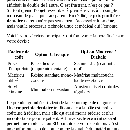
affichait le double de l’autre. C’est frustrant, n’est-ce pas ?
Surtout quand l’objet ressemble, à première vue, à un simple
morceau de plastique transparent. En réalité, le
prix gouttière
dentaire
ne rémunère pas seulement l’accessoire lui-même,
mais tout le processus technologique et médical qui l’entoure.
Voici les trois leviers principaux qui font varier la note finale sur
votre devis :
Facteur de
Option Moderne /
Option Classique
coût
Digitale
Prise
Pâte silicone
Scanner 3D (scan intra-
d’empreinte
(empreinte dentaire)
oral)
Matériau
Résine standard mono-
Matériau multicouche
utilisé
couche
haute résistance
Suivi
Ajustements et contrôles
Minimal ou inexistant
clinique
réguliers
Le premier grand écart vient de la technologie de diagnostic.
Une
empreinte dentaire
traditionnelle à la pâte est moins
coûteuse à réaliser, mais elle est aussi moins précise et plus
inconfortable pour le patient. À l’inverse, le
scan intra-oral
permet une modélisation 3D parfaite de votre dentition. C’est
un confort qui se paie, tout comme la qualité du matériau : une