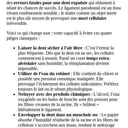
des
erreurs fatales pour une dent expulsée
qui réduisent à
néant les chances de succès. Le ligament parodontal est un tissu
vivant extrêmement sensible ; le traiter comme un objet inerte
est le plus sûr moyen de provoquer une
mort cellulaire
irréversible.
Voici ce qui change tout : votre capacité à éviter ces quatre
pièges classiques :
Laisser la dent sécher à l’air libre
: C’est l’erreur la
plus fréquente. Dès que la dent est au sec, les cellules
commencent à mourir. Passé un court
temps extra-
alvéolaire
sans humidité, la réimplantation devient
impossible.
Utiliser de l’eau du robinet
: Elle contient du chlore et
possède une pression osmotique inadaptée. Elle
provoque l’éclatement des cellules radiculaires. Préférez
toujours le lait ou le sérum physiologique.
Nettoyer avec des produits chimiques
: L’alcool, l’eau
oxygénée ou les bains de bouche sont des poisons pour
les fibres vivantes de la racine. Ils « brûlent »
littéralement le ligament.
Envelopper la dent dans un mouchoir sec
: Le papier
absorbe l’humidité résiduelle de la racine et les fibres de
cellulose s’accrochent aux tissus, rendant le nettoyage