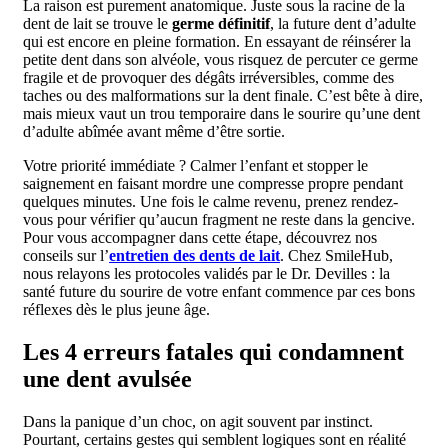
La raison est purement anatomique. Juste sous la racine de la
dent de lait se trouve le
germe définitif
, la future dent d’adulte
qui est encore en pleine formation. En essayant de réinsérer la
petite dent dans son alvéole, vous risquez de percuter ce germe
fragile et de provoquer des dégâts irréversibles, comme des
taches ou des malformations sur la dent finale. C’est bête à dire,
mais mieux vaut un trou temporaire dans le sourire qu’une dent
d’adulte abîmée avant même d’être sortie.
Votre priorité immédiate ? Calmer l’enfant et stopper le
saignement en faisant mordre une compresse propre pendant
quelques minutes. Une fois le calme revenu, prenez rendez-
vous pour vérifier qu’aucun fragment ne reste dans la gencive.
Pour vous accompagner dans cette étape, découvrez nos
conseils sur l’
entretien des dents de lait
. Chez SmileHub,
nous relayons les protocoles validés par le Dr. Devilles : la
santé future du sourire de votre enfant commence par ces bons
réflexes dès le plus jeune âge.
Les 4 erreurs fatales qui condamnent
une dent avulsée
Dans la panique d’un choc, on agit souvent par instinct.
Pourtant, certains gestes qui semblent logiques sont en réalité