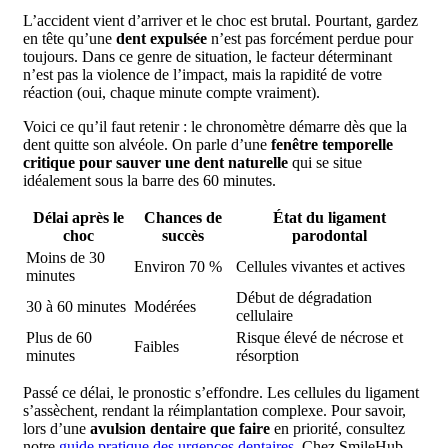
L’accident vient d’arriver et le choc est brutal. Pourtant, gardez
en tête qu’une
dent expulsée
n’est pas forcément perdue pour
toujours. Dans ce genre de situation, le facteur déterminant
n’est pas la violence de l’impact, mais la rapidité de votre
réaction (oui, chaque minute compte vraiment).
Voici ce qu’il faut retenir : le chronomètre démarre dès que la
dent quitte son alvéole. On parle d’une
fenêtre temporelle
critique pour sauver une dent naturelle
qui se situe
idéalement sous la barre des 60 minutes.
Délai après le
Chances de
État du ligament
choc
succès
parodontal
Moins de 30
Environ 70 %
Cellules vivantes et actives
minutes
Début de dégradation
30 à 60 minutes
Modérées
cellulaire
Plus de 60
Risque élevé de nécrose et
Faibles
minutes
résorption
Passé ce délai, le pronostic s’effondre. Les cellules du ligament
s’assèchent, rendant la réimplantation complexe. Pour savoir,
lors d’une
avulsion dentaire que faire
en priorité, consultez
notre
guide pratique des urgences dentaires
. Chez SmileHub,