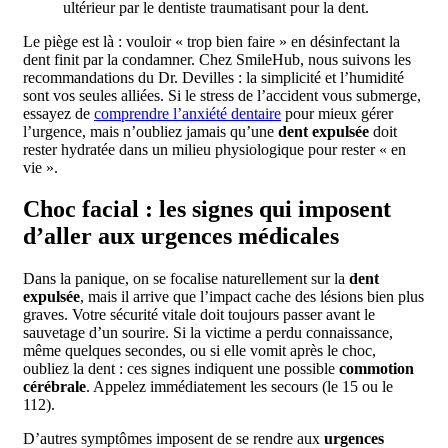
ultérieur par le dentiste traumatisant pour la dent.
Le piège est là : vouloir « trop bien faire » en désinfectant la
dent finit par la condamner. Chez SmileHub, nous suivons les
recommandations du Dr. Devilles : la simplicité et l’humidité
sont vos seules alliées. Si le stress de l’accident vous submerge,
essayez de
comprendre l’anxiété dentaire
pour mieux gérer
l’urgence, mais n’oubliez jamais qu’une
dent expulsée
doit
rester hydratée dans un milieu physiologique pour rester « en
vie ».
Choc facial : les signes qui imposent
d’aller aux urgences médicales
Dans la panique, on se focalise naturellement sur la
dent
expulsée
, mais il arrive que l’impact cache des lésions bien plus
graves. Votre sécurité vitale doit toujours passer avant le
sauvetage d’un sourire. Si la victime a perdu connaissance,
même quelques secondes, ou si elle vomit après le choc,
oubliez la dent : ces signes indiquent une possible
commotion
cérébrale
. Appelez immédiatement les secours (le 15 ou le
112).
D’autres symptômes imposent de se rendre aux
urgences