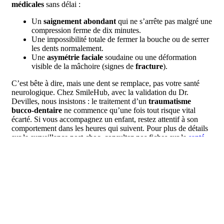
médicales
sans délai :
Un
saignement abondant
qui ne s’arrête pas malgré une
compression ferme de dix minutes.
Une impossibilité totale de fermer la bouche ou de serrer
les dents normalement.
Une
asymétrie faciale
soudaine ou une déformation
visible de la mâchoire (signes de
fracture
).
C’est bête à dire, mais une dent se remplace, pas votre santé
neurologique. Chez SmileHub, avec la validation du Dr.
Devilles, nous insistons : le traitement d’un
traumatisme
bucco-dentaire
ne commence qu’une fois tout risque vital
écarté. Si vous accompagnez un enfant, restez attentif à son
comportement dans les heures qui suivent. Pour plus de détails
sur la surveillance post-choc, consultez nos fiches sur la
santé
dentaire et les gestes d’urgence
. Votre instinct est souvent votre
meilleur guide : au moindre doute, foncez.
Que se passe-t-il au cabinet dentaire
après la réimplantation ?
Une fois dans le fauteuil, le stress redescend enfin, mais le
travail du praticien commence. Si la
dent expulsée
a été