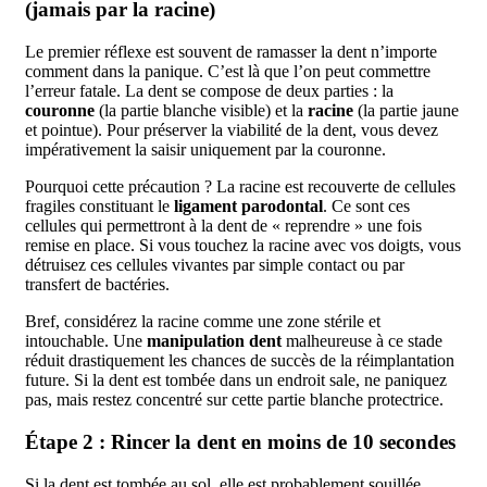
(jamais par la racine)
Le premier réflexe est souvent de ramasser la dent n’importe
comment dans la panique. C’est là que l’on peut commettre
l’erreur fatale. La dent se compose de deux parties : la
couronne
(la partie blanche visible) et la
racine
(la partie jaune
et pointue). Pour préserver la viabilité de la dent, vous devez
impérativement la saisir uniquement par la couronne.
Pourquoi cette précaution ? La racine est recouverte de cellules
fragiles constituant le
ligament parodontal
. Ce sont ces
cellules qui permettront à la dent de « reprendre » une fois
remise en place. Si vous touchez la racine avec vos doigts, vous
détruisez ces cellules vivantes par simple contact ou par
transfert de bactéries.
Bref, considérez la racine comme une zone stérile et
intouchable. Une
manipulation dent
malheureuse à ce stade
réduit drastiquement les chances de succès de la réimplantation
future. Si la dent est tombée dans un endroit sale, ne paniquez
pas, mais restez concentré sur cette partie blanche protectrice.
Étape 2 : Rincer la dent en moins de 10 secondes
Si la dent est tombée au sol, elle est probablement souillée.