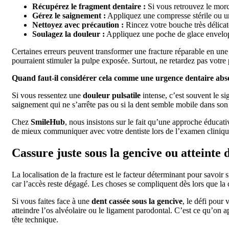
Récupérez le fragment dentaire :
Si vous retrouvez le morc
Gérez le saignement :
Appliquez une compresse stérile ou un
Nettoyez avec précaution :
Rincez votre bouche très délicat
Soulagez la douleur :
Appliquez une poche de glace enveloppé
Certaines erreurs peuvent transformer une fracture réparable en une 
pourraient stimuler la pulpe exposée. Surtout, ne retardez pas votre
Quand faut-il considérer cela comme une urgence dentaire abs
Si vous ressentez une
douleur pulsatile
intense, c’est souvent le s
saignement qui ne s’arrête pas ou si la dent semble mobile dans son al
Chez
SmileHub
, nous insistons sur le fait qu’une approche éducati
de mieux communiquer avec votre dentiste lors de l’examen clinique.
Cassure juste sous la gencive ou atteinte de
La localisation de la fracture est le facteur déterminant pour savoir
car l’accès reste dégagé. Les choses se compliquent dès lors que la 
Si vous faites face à une
dent cassée sous la gencive
, le défi pour
atteindre l’os alvéolaire ou le ligament parodontal. C’est ce qu’on 
tête technique.