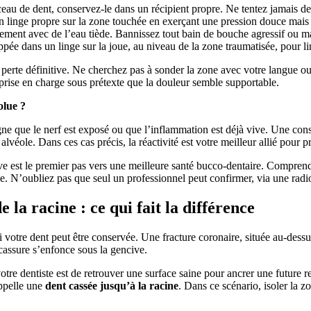
eau de dent, conservez-le dans un récipient propre. Ne tentez jamais d
 linge propre sur la zone touchée en exerçant une pression douce mais
ement avec de l’eau tiède. Bannissez tout bain de bouche agressif ou man
e dans un linge sur la joue, au niveau de la zone traumatisée, pour li
perte définitive. Ne cherchez pas à sonder la zone avec votre langue ou 
 prise en charge sous prétexte que la douleur semble supportable.
olue ?
igne que le nerf est exposé ou que l’inflammation est déjà vive. Une cons
véole. Dans ces cas précis, la réactivité est votre meilleur allié pour pr
ve est le premier pas vers une meilleure santé bucco-dentaire. Comprendre
 N’oubliez pas que seul un professionnel peut confirmer, via une radiog
 la racine : ce qui fait la différence
 si votre dent peut être conservée. Une fracture coronaire, située au-des
cassure s’enfonce sous la gencive.
 votre dentiste est de retrouver une surface saine pour ancrer une future 
appelle une
dent cassée jusqu’à la racine
. Dans ce scénario, isoler la 