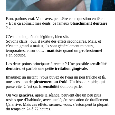
Bon, parlons vrai. Vous avez peut-être cette question en tête :
« Et si ça abîmait mes dents, ce fameux
blanchiment dentaire
? »
C’est une inquiétude légitime, bien sûr.
Soyons clairs : oui, il existe des effets secondaires. Mais, et
c’est un grand « mais », ils sont généralement mineurs,
temporaires, et surtout…
maîtrisés
quand un
professionnel
s’en occupe.
Les deux points principaux à retenir ? Une possible
sensibilité
dentaire
, et parfois une petite
irritation gingivale
.
Imaginez un instant : vous buvez de l’eau un peu fraîche et là,
une sensation de
picotement au froid
. Un frisson rapide, qui
passe vite. C’est ça, la
sensibilité
dont on parle.
Ou vos
gencives
, après la séance, peuvent être un peu plus
rosées que d’habitude, avec une légère sensation de tiraillement.
Ça arrive. Mais ces effets, rassurez-vous, s’estompent la plupart
du temps en 24 à 72 heures.