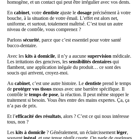
homogène, et un contact qui peut être irrégulier avec vos dents.
En
cabinet
, votre
dentiste
ajuste le
dosage
précisément à votre
bouche, à la situation de votre émail. L’effet est alors net,
uniforme, et surtout, totalement maîtrisé. C’est tout un autre
niveau de contrôle, vous comprenez ?
Parlons
sécurité
, parce que c’est essentiel pour votre santé
bucco-dentaire.
Avec les
kits à domicile
, il n’y a aucune
supervision
médicale.
Les irritations des gencives, les
sensibilités dentaires
qui
flambent, une application inégale du produit… ce sont des
soucis qui arrivent, croyez-moi.
Au
cabinet
, c’est une autre histoire. Le
dentiste
prend le temps
de
protéger vos tissus
mous avec une barrière spécifique. Il
contrôle le
temps de pose
, la réaction. Il peut même stopper le
traitement si besoin. Vous êtes entre des mains expertes. Ça, ça
n’a pas de prix.
Et l’
efficacité des résultats
, alors ? C’est ce qui nous intéresse
tous, non ?
Les
kits à domicile
? Généralement, un éclaircissement
léger
,
souvent
inégal
, et une tenue plutôt courte. On parle de quelques