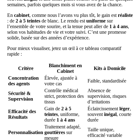
semaines, parfois quelques mois si vous avez de la chance.
En
cabinet
, comme nous l’avons vu plus tôt, le gain est
réaliste
: de
2 à 5 teintes
de blanc. Le rendu est
uniforme
sur
l’ensemble de votre sourire, et la tenue peut aller de
1 à 4 ans
,
selon vos habitudes de vie et votre suivi. C’est une promesse
solide, basée sur des années d’expérience.
Pour mieux visualiser, jetez un œil à ce tableau comparatif
rapide :
Blanchiment en
Critère
Kits à Domicile
Cabinet
Concentration
Élevée, ajustée à
Faible, standardisée
des agents
votre cas
Contrôle médical
Absence de
Sécurité &
strict, protection des
supervision, risques
Supervision
tissus
d’irritations
Gain de
2 à 5
Éclaircissement
léger
,
Efficacité des
teintes
, uniforme,
souvent
inégal
, courte
Résultats
durée
1 à 4 ans
durée
Traitement adapté,
Taille unique,
Personnalisation
gouttières
sur
efficacité variable
mesure