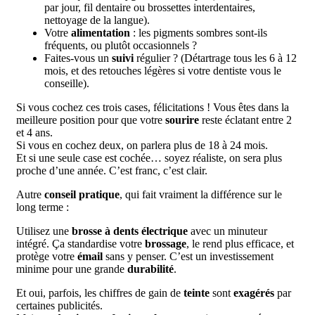
par jour, fil dentaire ou brossettes interdentaires,
nettoyage de la langue).
Votre
alimentation
: les pigments sombres sont-ils
fréquents, ou plutôt occasionnels ?
Faites-vous un
suivi
régulier ? (Détartrage tous les 6 à 12
mois, et des retouches légères si votre dentiste vous le
conseille).
Si vous cochez ces trois cases, félicitations ! Vous êtes dans la
meilleure position pour que votre
sourire
reste éclatant entre 2
et 4 ans.
Si vous en cochez deux, on parlera plus de 18 à 24 mois.
Et si une seule case est cochée… soyez réaliste, on sera plus
proche d’une année. C’est franc, c’est clair.
Autre
conseil pratique
, qui fait vraiment la différence sur le
long terme :
Utilisez une
brosse à dents électrique
avec un minuteur
intégré. Ça standardise votre
brossage
, le rend plus efficace, et
protège votre
émail
sans y penser. C’est un investissement
minime pour une grande
durabilité
.
Et oui, parfois, les chiffres de gain de
teinte
sont
exagérés
par
certaines publicités.