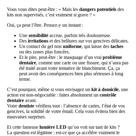
Vous vous dites peut-être : « Mais les
dangers potentiels
des
kits non supervisés, c’est vraiment si grave ? »
Oui, ça peut l’être. Pensez-y un instant :
Une
sensibilité
accrue, parfois très douloureuse.
Des
irritations
et des brûlures sur vos gencives délicates.
Un contact du gel non
uniforme
, qui laisse des
taches
ou des zones plus foncées.
Et le pire, peut-être : le masquage d’un vrai
problème
dentaire
, comme une carie ou une fissure, qui n’aura pas
été traité avant votre tentative de blanchiment. Ça, ça
peut avoir des conséquences bien plus sérieuses à long
terme.
C’est pourquoi, même si vous envisagez un
kit à domicile
, une
action est non-négociable : faites absolument un
contrôle
dentaire
avant.
Votre
dentiste
vérifiera tout : l’absence de caries, l’état de vos
gencives, la solidité de votre émail. Cela vous évitera bien des
mauvaises surprises.
Et cette fameuse
lumière LED
qu’on voit sur tant de kits ?
La question est légitime : est-ce que ça accélère vraiment le