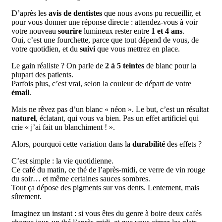
D’après les
avis de dentistes
que nous avons pu recueillir, et
pour vous donner une réponse directe : attendez-vous à voir
votre nouveau
sourire
lumineux rester entre
1 et 4 ans
.
Oui, c’est une fourchette, parce que tout dépend de vous, de
votre quotidien, et du
suivi
que vous mettrez en place.
Le gain réaliste ? On parle de
2 à 5 teintes
de blanc pour la
plupart des patients.
Parfois plus, c’est vrai, selon la couleur de départ de votre
émail
.
Mais ne rêvez pas d’un blanc « néon ». Le but, c’est un résultat
naturel
, éclatant, qui vous va bien. Pas un effet artificiel qui
crie « j’ai fait un blanchiment ! ».
Alors, pourquoi cette variation dans la
durabilité
des effets ?
C’est simple : la vie quotidienne.
Ce café du matin, ce thé de l’après-midi, ce verre de vin rouge
du soir… et même certaines sauces sombres.
Tout ça dépose des pigments sur vos dents. Lentement, mais
sûrement.
Imaginez un instant : si vous êtes du genre à boire deux cafés