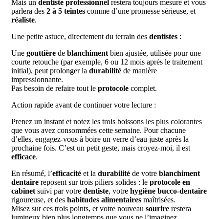
Mais un
dentiste professionnel
restera toujours mesuré et vous
parlera des
2 à 5 teintes
comme d’une promesse sérieuse, et
réaliste
.
Une petite astuce, directement du terrain des
dentistes
:
Une
gouttière
de
blanchiment
bien ajustée, utilisée pour une
courte retouche (par exemple, 6 ou 12 mois après le traitement
initial), peut prolonger la
durabilité
de manière
impressionnante.
Pas besoin de refaire tout le
protocole
complet.
Action rapide avant de continuer votre lecture :
Prenez un instant et notez les trois boissons les plus colorantes
que vous avez consommées cette semaine. Pour chacune
d’elles, engagez-vous à boire un verre d’eau juste après la
prochaine fois. C’est un petit geste, mais croyez-moi, il est
efficace
.
En résumé, l’
efficacité
et la
durabilité
de votre
blanchiment
dentaire
reposent sur trois piliers solides : le
protocole en
cabinet
suivi par votre
dentiste
, votre
hygiène bucco-dentaire
rigoureuse, et des
habitudes alimentaires
maîtrisées.
Misez sur ces trois points, et votre nouveau
sourire
restera
lumineux bien plus longtemps que vous ne l’imaginez.