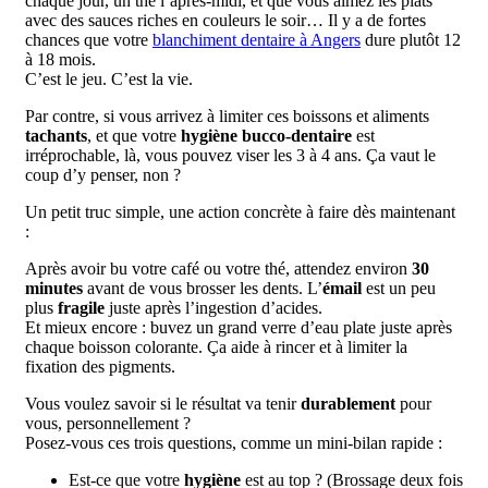
chaque jour, un thé l’après-midi, et que vous aimez les plats
avec des sauces riches en couleurs le soir… Il y a de fortes
chances que votre
blanchiment dentaire à Angers
dure plutôt 12
à 18 mois.
C’est le jeu. C’est la vie.
Par contre, si vous arrivez à limiter ces boissons et aliments
tachants
, et que votre
hygiène bucco-dentaire
est
irréprochable, là, vous pouvez viser les 3 à 4 ans. Ça vaut le
coup d’y penser, non ?
Un petit truc simple, une action concrète à faire dès maintenant
:
Après avoir bu votre café ou votre thé, attendez environ
30
minutes
avant de vous brosser les dents. L’
émail
est un peu
plus
fragile
juste après l’ingestion d’acides.
Et mieux encore : buvez un grand verre d’eau plate juste après
chaque boisson colorante. Ça aide à rincer et à limiter la
fixation des pigments.
Vous voulez savoir si le résultat va tenir
durablement
pour
vous, personnellement ?
Posez-vous ces trois questions, comme un mini-bilan rapide :
Est-ce que votre
hygiène
est au top ? (Brossage deux fois