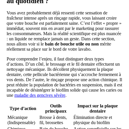
au quotidien ?
Vous avez probablement déjà ressenti cette sensation de
fraîcheur intense après un rinçage rapide, vous laissant croire
que votre bouche est parfaitement saine. C’est l’effet « propre »
immédiat, souvent mis en avant par le marketing pour rassurer
les consommateurs. Mais la réalité scientifique est plus nuancée
: un liquide ne remplace jamais un geste. Dans cette section,
nous allons voir si le
bain de bouche utile ou non
mérite
réellement sa place sur le bord de votre lavabo.
Pour comprendre l’enjeu, il faut distinguer deux types
d’actions. D’un côté, le brossage et le fil dentaire effectuent un
nettoyage mécanique. Ils décollent physiquement la plaque
dentaire, cette pellicule bactérienne qui s’accroche fermement à
vos dents. De l’autre, le rinçage propose une action chimique. Il
peut réduire la population de bactéries en suspension, mais il est
incapable de désintégrer le biofilm solide qui cause les caries ou
une
maladie des gencives sévère
.
Outils
Impact sur la plaque
Type d’action
principaux
dentaire
Mécanique
Brosse à dents,
Élimination directe et
(Indispensable)
fil, brossettes
physique du biofilm
Chimique
Bain de bouche
Action superficielle sur les