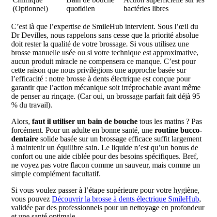
(Optionnel)
quotidien
bactéries libres
C’est là que l’expertise de SmileHub intervient. Sous l’œil du
Dr Devilles, nous rappelons sans cesse que la priorité absolue
doit rester la qualité de votre brossage. Si vous utilisez une
brosse manuelle usée ou si votre technique est approximative,
aucun produit miracle ne compensera ce manque. C’est pour
cette raison que nous privilégions une approche basée sur
l’efficacité : notre brosse à dents électrique est conçue pour
garantir que l’action mécanique soit irréprochable avant même
de penser au rinçage. (Car oui, un brossage parfait fait déjà 95
% du travail).
Alors,
faut il utiliser un bain de bouche
tous les matins ? Pas
forcément. Pour un adulte en bonne santé, une
routine bucco-
dentaire
solide basée sur un brossage efficace suffit largement
à maintenir un équilibre sain. Le liquide n’est qu’un bonus de
confort ou une aide ciblée pour des besoins spécifiques. Bref,
ne voyez pas votre flacon comme un sauveur, mais comme un
simple complément facultatif.
Si vous voulez passer à l’étape supérieure pour votre hygiène,
vous pouvez
Découvrir la brosse à dents électrique SmileHub
,
validée par des professionnels pour un nettoyage en profondeur
et une santé optimale.