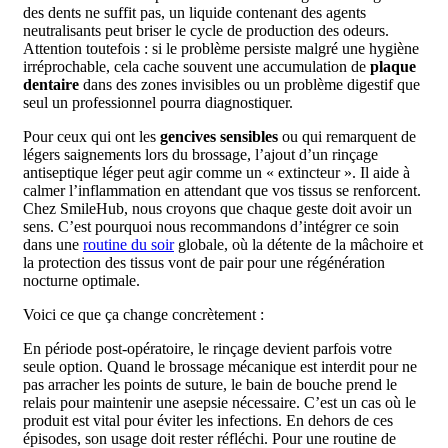
des dents ne suffit pas, un liquide contenant des agents
neutralisants peut briser le cycle de production des odeurs.
Attention toutefois : si le problème persiste malgré une hygiène
irréprochable, cela cache souvent une accumulation de
plaque
dentaire
dans des zones invisibles ou un problème digestif que
seul un professionnel pourra diagnostiquer.
Pour ceux qui ont les
gencives sensibles
ou qui remarquent de
légers saignements lors du brossage, l’ajout d’un rinçage
antiseptique léger peut agir comme un « extincteur ». Il aide à
calmer l’inflammation en attendant que vos tissus se renforcent.
Chez SmileHub, nous croyons que chaque geste doit avoir un
sens. C’est pourquoi nous recommandons d’intégrer ce soin
dans une
routine du soir
globale, où la détente de la mâchoire et
la protection des tissus vont de pair pour une régénération
nocturne optimale.
Voici ce que ça change concrètement :
En période post-opératoire, le rinçage devient parfois votre
seule option. Quand le brossage mécanique est interdit pour ne
pas arracher les points de suture, le bain de bouche prend le
relais pour maintenir une asepsie nécessaire. C’est un cas où le
produit est vital pour éviter les infections. En dehors de ces
épisodes, son usage doit rester réfléchi. Pour une routine de