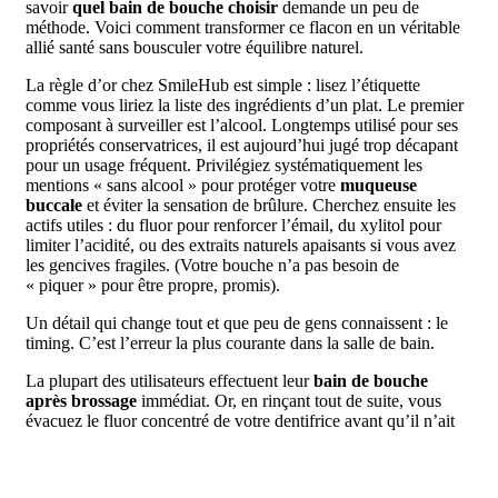
savoir
quel bain de bouche choisir
demande un peu de
méthode. Voici comment transformer ce flacon en un véritable
allié santé sans bousculer votre équilibre naturel.
La règle d’or chez SmileHub est simple : lisez l’étiquette
comme vous liriez la liste des ingrédients d’un plat. Le premier
composant à surveiller est l’alcool. Longtemps utilisé pour ses
propriétés conservatrices, il est aujourd’hui jugé trop décapant
pour un usage fréquent. Privilégiez systématiquement les
mentions « sans alcool » pour protéger votre
muqueuse
buccale
et éviter la sensation de brûlure. Cherchez ensuite les
actifs utiles : du fluor pour renforcer l’émail, du xylitol pour
limiter l’acidité, ou des extraits naturels apaisants si vous avez
les gencives fragiles. (Votre bouche n’a pas besoin de
« piquer » pour être propre, promis).
Un détail qui change tout et que peu de gens connaissent : le
timing. C’est l’erreur la plus courante dans la salle de bain.
La plupart des utilisateurs effectuent leur
bain de bouche
après brossage
immédiat. Or, en rinçant tout de suite, vous
évacuez le fluor concentré de votre dentifrice avant qu’il n’ait
eu le temps de se fixer sur vos dents. Pour maximiser
l’efficacité, attendez au moins 30 minutes après le brossage, ou
utilisez-le à un autre moment de la journée, par exemple après