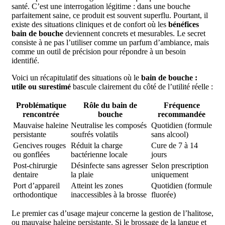
santé. C’est une interrogation légitime : dans une bouche
parfaitement saine, ce produit est souvent superflu. Pourtant, il
existe des situations cliniques et de confort où les
bénéfices
bain de bouche
deviennent concrets et mesurables. Le secret
consiste à ne pas l’utiliser comme un parfum d’ambiance, mais
comme un outil de précision pour répondre à un besoin
identifié.
Voici un récapitulatif des situations où le
bain de bouche :
utile ou surestimé
bascule clairement du côté de l’utilité réelle :
Problématique
Rôle du bain de
Fréquence
rencontrée
bouche
recommandée
Mauvaise haleine
Neutralise les composés
Quotidien (formule
persistante
soufrés volatils
sans alcool)
Gencives rouges
Réduit la charge
Cure de 7 à 14
ou gonflées
bactérienne locale
jours
Post-chirurgie
Désinfecte sans agresser
Selon prescription
dentaire
la plaie
uniquement
Port d’appareil
Atteint les zones
Quotidien (formule
orthodontique
inaccessibles à la brosse
fluorée)
Le premier cas d’usage majeur concerne la gestion de l’halitose,
ou mauvaise haleine persistante. Si le brossage de la langue et