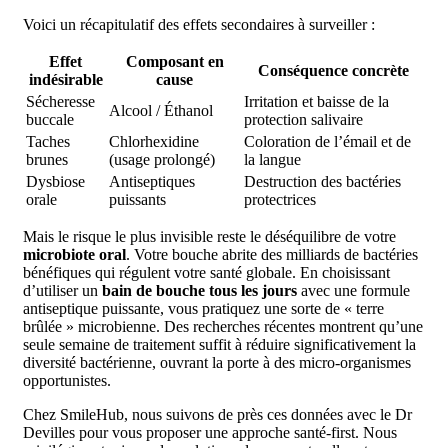
Voici un récapitulatif des effets secondaires à surveiller :
Effet
Composant en
Conséquence concrète
indésirable
cause
Sécheresse
Irritation et baisse de la
Alcool / Éthanol
buccale
protection salivaire
Taches
Chlorhexidine
Coloration de l’émail et de
brunes
(usage prolongé)
la langue
Dysbiose
Antiseptiques
Destruction des bactéries
orale
puissants
protectrices
Mais le risque le plus invisible reste le déséquilibre de votre
microbiote oral
. Votre bouche abrite des milliards de bactéries
bénéfiques qui régulent votre santé globale. En choisissant
d’utiliser un
bain de bouche tous les jours
avec une formule
antiseptique puissante, vous pratiquez une sorte de « terre
brûlée » microbienne. Des recherches récentes montrent qu’une
seule semaine de traitement suffit à réduire significativement la
diversité bactérienne, ouvrant la porte à des micro-organismes
opportunistes.
Chez SmileHub, nous suivons de près ces données avec le Dr
Devilles pour vous proposer une approche santé-first. Nous