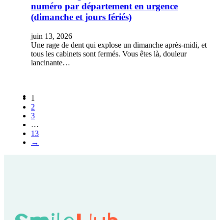
numéro par département en urgence
(dimanche et jours fériés)
juin 13, 2026
Une rage de dent qui explose un dimanche après-midi, et
tous les cabinets sont fermés. Vous êtes là, douleur
lancinante…
1
2
3
…
13
→