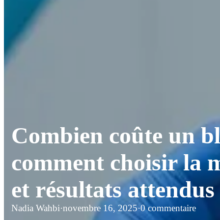
Combien coûte un bl
comment choisir la m
et résultats attendus
Nadia Wahbi
·
novembre 16, 2025
·
0 commentaire