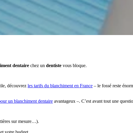
iment dentaire
chez un
dentiste
vous bloque.
cile, découvrez
les tarifs du blanchiment en France
– le fossé reste énor
 pour un blanchiment dentaire
avantageux –. C’est avant tout une questi
ttières sur mesure…).
et votre budget.