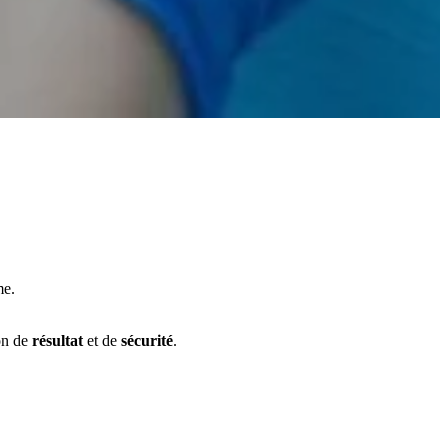
me.
on de
résultat
et de
sécurité
.