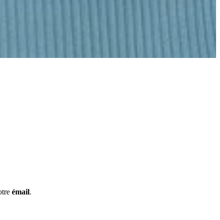
otre
émail
.