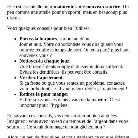
Elle est essentielle pour
maintenir
votre
nouveau sourire
. Un
peu comme une attelle pour un sportif, mais en beaucoup plus
discret.
Voici quelques conseils pour bien l’utiliser :
Portez-la toujours
, surtout au début.
Jour et nuit. Votre orthodontiste vous dira quand vous
pourrez réduire le temps de port. On en a parlé plus haut,
souvenez-vous ?
Nettoyez-la chaque jour
.
Une brosse à dents souple et du savon doux suffisent.
Évitez les dentifrices, ils peuvent être abrasifs.
Vérifiez l’ajustement
.
Si ça frotte ou que vous sentez un problème, contactez
votre orthodontiste. Il vaut mieux régler ça rapidement !
Retirez-la pour manger
.
Et brossez-vous les dents avant de la remettre. C’est
important pour l’hygiène.
En suivant ces conseils, vos dents resteront bien alignées.
Imaginez : vous avez investi du temps et de l’argent dans votre
sourire… Ce serait dommage de tout gâcher, non ?
Alors, un peu de discipline, et vous garderez ce sourire éclatant