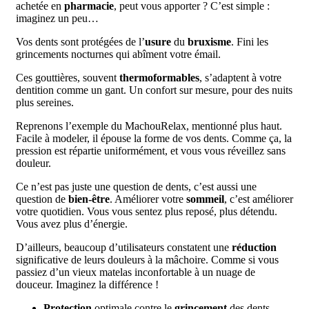
achetée en
pharmacie
, peut vous apporter ? C’est simple :
imaginez un peu…
Vos dents sont protégées de l’
usure
du
bruxisme
. Fini les
grincements nocturnes qui abîment votre émail.
Ces gouttières, souvent
thermoformables
, s’adaptent à votre
dentition comme un gant. Un confort sur mesure, pour des nuits
plus sereines.
Reprenons l’exemple du MachouRelax, mentionné plus haut.
Facile à modeler, il épouse la forme de vos dents. Comme ça, la
pression est répartie uniformément, et vous vous réveillez sans
douleur.
Ce n’est pas juste une question de dents, c’est aussi une
question de
bien-être
. Améliorer votre
sommeil
, c’est améliorer
votre quotidien. Vous vous sentez plus reposé, plus détendu.
Vous avez plus d’énergie.
D’ailleurs, beaucoup d’utilisateurs constatent une
réduction
significative de leurs douleurs à la mâchoire. Comme si vous
passiez d’un vieux matelas inconfortable à un nuage de
douceur. Imaginez la différence !
Protection
optimale contre le
grincement
des dents.