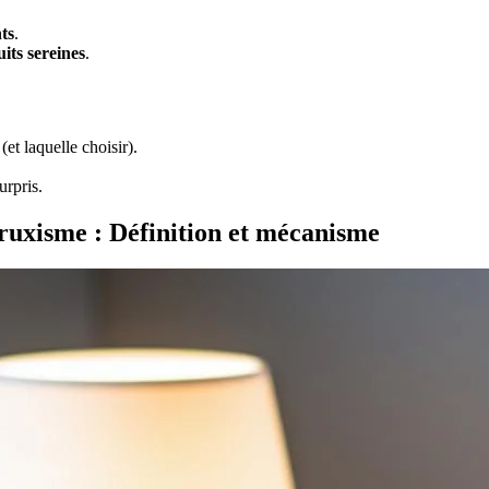
ts
.
uits sereines
.
(et laquelle choisir).
urpris.
ruxisme : Définition et mécanisme