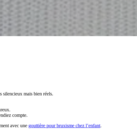
ts silencieux mais bien réels.
ureux.
endiez compte.
amment avec une
gouttière pour bruxisme chez l’enfant
.