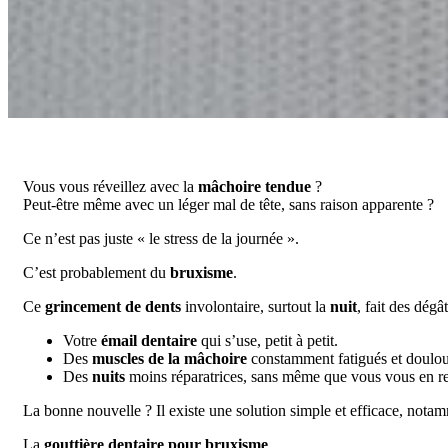
Vous vous réveillez avec la
mâchoire tendue
?
Peut-être même avec un léger mal de tête, sans raison apparente ?
Ce n’est pas juste « le stress de la journée ».
C’est probablement du
bruxisme
.
Ce
grincement de dents
involontaire, surtout la
nuit
, fait des dégâ
Votre
émail dentaire
qui s’use, petit à petit.
Des
muscles de la mâchoire
constamment fatigués et doulo
Des
nuits
moins réparatrices, sans même que vous vous en r
La bonne nouvelle ? Il existe une solution simple et efficace, not
La
gouttière dentaire pour bruxisme
.