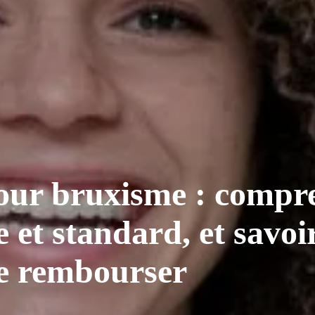
our bruxisme : compre
et standard, et savoi
ire rembourser