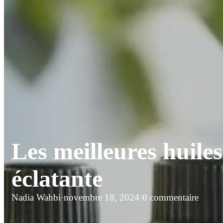
Les meilleures huiles
éclatante
Nadia Wahbi
·
novembre 18, 2024
·
0 commentaire