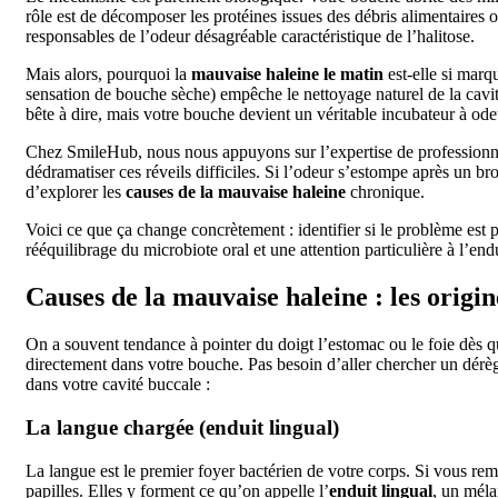
rôle est de décomposer les protéines issues des débris alimentaires ou
responsables de l’odeur désagréable caractéristique de l’halitose.
Mais alors, pourquoi la
mauvaise haleine le matin
est-elle si marq
sensation de bouche sèche) empêche le nettoyage naturel de la cavité
bête à dire, mais votre bouche devient un véritable incubateur à od
Chez SmileHub, nous nous appuyons sur l’expertise de profession
dédramatiser ces réveils difficiles. Si l’odeur s’estompe après un br
d’explorer les
causes de la mauvaise haleine
chronique.
Voici ce que ça change concrètement : identifier si le problème es
rééquilibrage du microbiote oral et une attention particulière à l’e
Causes de la mauvaise haleine : les origi
On a souvent tendance à pointer du doigt l’estomac ou le foie dès qu
directement dans votre bouche. Pas besoin d’aller chercher un dérè
dans votre cavité buccale :
La langue chargée (enduit lingual)
La langue est le premier foyer bactérien de votre corps. Si vous r
papilles. Elles y forment ce qu’on appelle l’
enduit lingual
, un méla