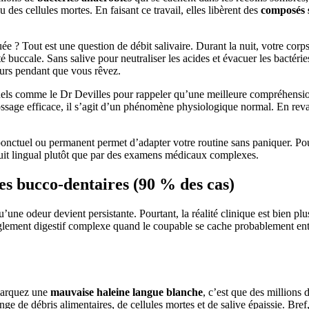
 des cellules mortes. En faisant ce travail, elles libèrent des
composés s
uée ? Tout est une question de débit salivaire. Durant la nuit, votre co
 buccale. Sans salive pour neutraliser les acides et évacuer les bactérie
eurs pendant que vous rêvez.
nels comme le Dr Devilles pour rappeler qu’une meilleure compréhens
ossage efficace, il s’agit d’un phénomène physiologique normal. En revanc
t ponctuel ou permanent permet d’adapter votre routine sans paniquer. 
nduit lingual plutôt que par des examens médicaux complexes.
nes bucco-dentaires (90 % des cas)
’une odeur devient persistante. Pourtant, la réalité clinique est bien pl
glement digestif complexe quand le coupable se cache probablement entr
emarquez une
mauvaise haleine langue blanche
, c’est que des millions 
nge de débris alimentaires, de cellules mortes et de salive épaissie. Bref