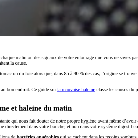
t chaque matin ou des signaux de votre entourage que vous ne savez pa
aitent la cause.
stomac ou du foie alors que, dans 85 à 90 % des cas, l’origine se trou
 au bon endroit. Ce guide sur
la mauvaise haleine
classe les causes du p
me et haleine du matin
istante qui nous fait douter de notre propre hygiène avant même d’avoir
tue directement dans votre bouche, et non dans votre système digestif co
llions de
bactéries anaérobies
qui se cachent dans les recoins sombres,