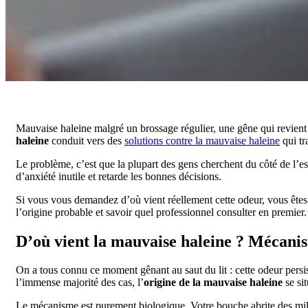
Mauvaise haleine malgré un brossage régulier, une gêne qui revien
haleine
conduit vers des
solutions contre la mauvaise haleine
qui tr
Le problème, c’est que la plupart des gens cherchent du côté de l’e
d’anxiété inutile et retarde les bonnes décisions.
Si vous vous demandez d’où vient réellement cette odeur, vous êtes
l’origine probable et savoir quel professionnel consulter en premier.
D’où vient la mauvaise haleine ? Mécanis
On a tous connu ce moment gênant au saut du lit : cette odeur pers
l’immense majorité des cas, l’
origine de la mauvaise haleine
se si
Le mécanisme est purement biologique. Votre bouche abrite des mi